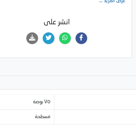
عرض المزيد ....
انشر على
٧٥ بوصة
مسطحة