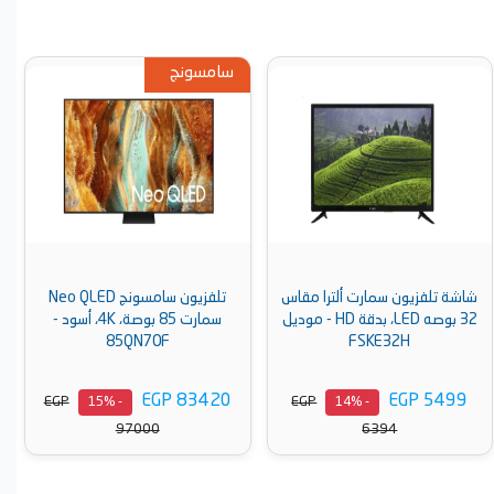
سامسونج
شاشة تلفزيون سمارت ألترا مقاس
تلفزيون سامسونج Neo QLED
32 بوصه LED، بدقة HD - موديل
سمارت 85 بوصة، 4K، أسود -
85QN70F
FSKE32H
EGP 83420
EGP 5499
EGP
EGP
- 15%
- 14%
97000
6394