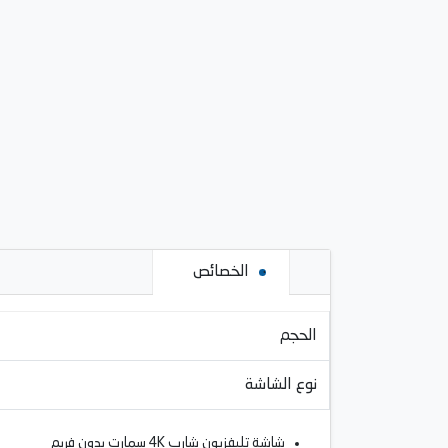
الخصائص
الحجم
نوع الشاشة
شاشة تليفزيون شارب 4K سمارت بدون فريم