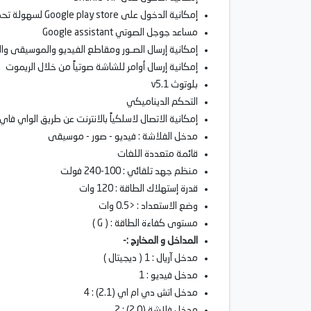
إمكانية الدخول على Google play store لسهولة تحميل البرامج و الألعاب
مساعد جوجل الصوتي Google assistant
إمكانية إرسال الصـور ومقاطع الفيديو والموسيقى وال
إمكانية إرسال أوامر للشاشة صوتياً من خلال الريموت
بلوتوث v5.1
التحكم الديناميكي
إمكانية الاتصال لاسلكياً بالانترنت عن طريق الواي فاي
مدخل الفلاشة : فيديو - صور - موسيقى
قائمة متعددة اللغات
منظم جهد تلقائي : 100-240 فولت
قدرة إستهلاك الطاقة : 120 وات
وضع الاستعداد : <0.5 وات
مستوى كفاءة الطاقة : ( G )
المداخل و المخارج :-
مدخل آريال : 1 ( ديجيتال )
مدخل فيديو : 1
مدخل اتش دي ام اي (2.1) : 4
مدخل فلاشة (2.0) : 2