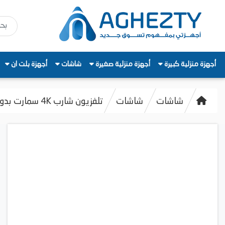
أجهزة منزلية كبيرة
أجهزة منزلية صغيرة
شاشات
أجهزة بلت ان
شاشات
شاشات
تلفزيون شارب 4K سمارت بدون فريم، 75 بوصة - 4T-C75FJ16EX