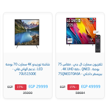
تلفزيون سمارت ال جي ، مقاس 75
شاشة تورنيدو 4K سمارت 70 بوصة
بوصة ، QNED ، دقة 4K UHD ،
LED ، تدعم الواي فاي -
ببريسفر داخلي - 75QNED70A6A
70US1500E
EGP 29999
EGP 49999
EGP
EGP
- 15%
- 15%
35000
58684