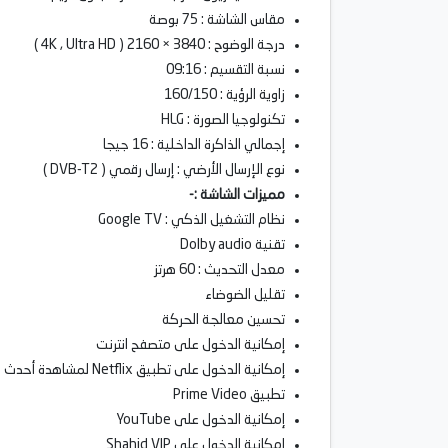
مقاس الشاشة : 75 بوصة
درجة الوضوح : 3840 × 2160 ( 4K , Ultra HD )
نسبة التقسيم : 09:16
زاوية الرؤية : 160/150
تكنولوجيا الصورة : HLG
إجمالي الذاكرة الداخلية : 16 جيجا
نوع الإرسال الأرضي :
إرسال رقمي
( DVB-T2 )
مميزات الشاشة :-
نظام التشغيل الذكي : Google TV
تقنية Dolby audio
معدل التحديث : 60 هرتز
تقليل الضوضاء
تحسين معالجة الحركة
إمكانية الدخول على متصفح انترنت
إمكانية الدخول على تطبيق Netflix لمشاهدة أحدث المسلسلات و الأفلام
تطبيق Prime Video
إمكانية الدخول على YouTube
إمكانية الدخول على Shahid VIP