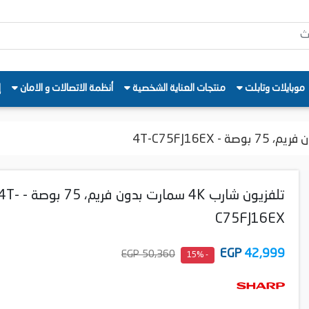
موبايلات وتابلت
منتجات العناية الشخصية
أنظمة الاتصالات و الامان
إ
تلفزيون شارب 4K سمارت بدون فريم، 75 بوصة -
C75FJ16EX
EGP
42,999
50,360 EGP
- 15%