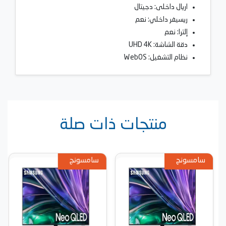
اريال داخلى: دجيتال
ريسيفر داخلي: نعم
إلترا: نعم
دقة الشاشة: UHD 4K
نظام التشغيل: WebOS
منتجات ذات صلة
سامسونج
سامسونج