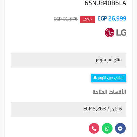
65NU840B6LA
EGP
26,999
31,576 EGP
- 15%
منتج غير متوفر
أبلغني حين التوفر
الأقساط المتاحة
/ 5,263 EGP
6 أشهر