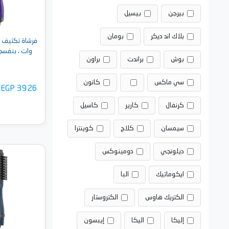
بيرجن
بيسيل
بلاك اند ديكر
بومان
وات ، بنفسجي -  Purple
بوش
براندت
براون
سي ماكس
كانون
EGP 3926
كرنفال
كارير
كاسيل
سيمسان
كلاج
كوينترا
ديلونجي
دومينوكس
أضف 
ايكوماتيك
البا
الكتريك هاوس
الكتروستار
إليكا
اليكا
إيبسون