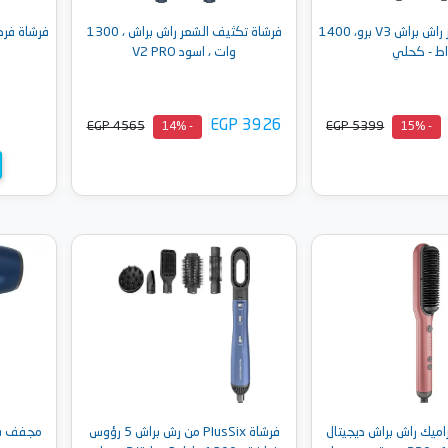
فرشاة فرد الشعر راش براش V3 برو، 1400
فرشاة تكثيف الشعر راش براش ، 1300
فرشاة فرد الشعر S3 من 
ط - كحلي
وات ، اسود V2 PRO
EGP 3926
EGP 4565
EGP 5399
- 14%
- 15%
إلى السلة
أضف إلى السلة
اميك راش براش ديجيتال
فرشاة PlusSix من رش براش 5 رؤوس