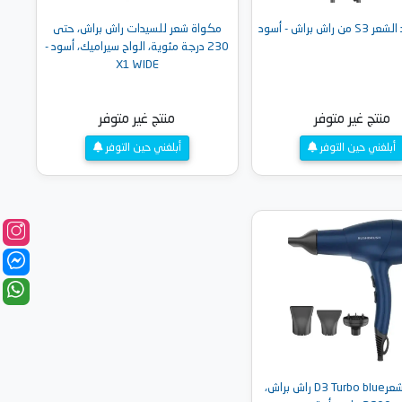
راش براش - أسود
مكواة شعر للسيدات راش براش، حتى
230 درجة مئوية، الواح سيراميك، أسود -
X1 WIDE
منتج غير متوفر
منتج غير متوفر
أبلغني حين التوفر
أبلغني حين التوفر
مجفف شعرD3 Turbo blue راش براش،