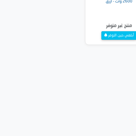
2600 وات - أزرق
منتج غير متوفر
أبلغني حين التوفر