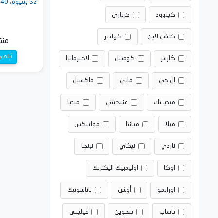
S2 بنتيوم، 140 - 220 درجة - روز جولد
كينوود
كريازي
كتشن لاين
كولدير
منت
أبلغن
كارشر
كومتيل
لاجيرمانيا
ال جي
مابي
ماكسيل
ميديا تك
منيجيتي
ميديا
ميلا
ميانتا
مولينكس
ناردي
نيكاي
نينجا
اوكا
اوليمبيك اليكتريك
اورايمو
أوشن
باناسونيك
باساب
بنجوين
فيليبس