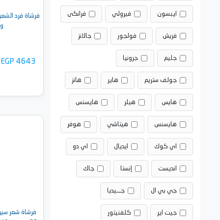
ايبسون
فيرولي
فرانكى
وا
فريش
فولجور
جالانز
جليم
جرونيا
EGP 4643
جولف ستريم
هاير
هانز
هايس
هيلر
هايسنس
هايسنس
هيتاشي
هوفر
أضف 
اي كوك
ايديال
اي دو
انديست
إنستا
جاك
جي بي ال
جـــيديا
فرشاة شعر سير
جيت اير
كلفنيتور