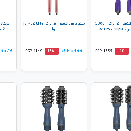
فرشاة تكثيف الشعر راش براش ، 1300
مكواه فرد الشعر راش براش S2 Elite - روز
V2 Pro -
جولد
لتكثيف الشعر
 3579
EGP 3499
EGP 4149
EGP 4565
- 16%
- 14%
إلى السلة
أضف إلى السلة