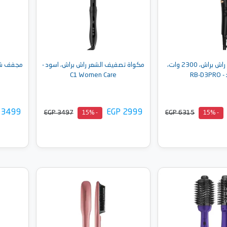
مجفف الشعر راش براش، 2300 وات،
مكواة تصفيف الشعر راش براش، اسود -
RB-D
C1 Women Care
 3499
EGP 2999
EGP 3497
EGP 6315
- 15%
- 15%
إلى السلة
أضف إلى السلة