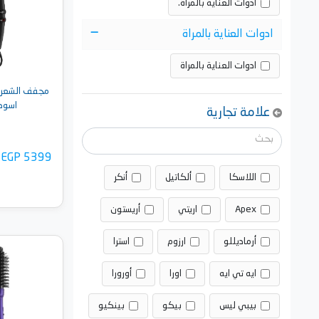
أدوات العناية بالمراة.
ادوات العناية بالمراة
ادوات العناية بالمراة
اسود - 3PRO
علامة تجارية
EGP 5399
اللاسكا
ألكاتيل
أنكر
Apex
اريتي
أريستون
أرماديللو
ارزوم
استرا
أضف 
ايه تي ايه
اورا
أورورا
بيبي ليس
بيكو
بينكيو