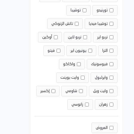
تورنيدو
توشيبا
توشيبا ميديا
تاتش الزنوكي
تربو اير
تربو لاين
أوكين
الترا
يونيون اير
فيتو
فيوسونيك
واكاكو
وايرلبول
وايت بوينت
وايت ويل
شاومي
إكسبر
زهران
زانوسي
العروض