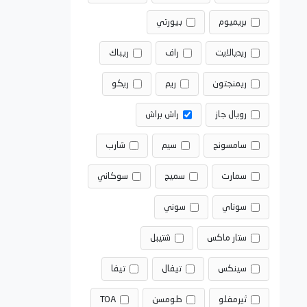
بريميوم
بيورتي
ريديالايت
راف
ريباك
ريمنجتون
ريم
ريكو
رويال جاز
راش براش
سامسونج
سيم
شارب
سمارت
سميج
سوكاني
سوناي
سوني
ستار ماكس
شتيبل
سينكس
تيفال
تيفا
ثيرمفلو
طومسن
TOA