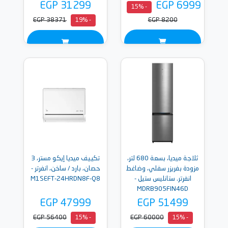
EGP 31299
EGP 6999
- 15%
EGP 38371
EGP 8200
- 19%
ثلاجة ميديا، بسعة 680 لتر،
تكييف ميديا إيكو مستر، 3
مزودة بفريزر سفلي، وضاغط
حصان، بارد / ساخن، انفرتر -
انفرتر. ستانليس ستيل -
M1SEFT-24HRDN8F-Q8
MDRB905FIN46D
EGP 47999
EGP 51499
EGP 56400
EGP 60000
- 15%
- 15%