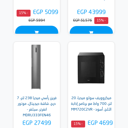
EGP 5099
EGP 43999
- 15%
EGP 5994
EGP 51576
- 15%
ميكروويف سولو ميديا، 20
فريزر رأسي ميديا 238 لتر، 7
لتر، 700 واط مع برنامج إذابة
درج، شاشة ديجيتال، موتور
الثلج، أسود - MM720C2VR
انفرتر، سيلفر -
MDRU333FEN46
EGP 27499
EGP 4699
- 15%