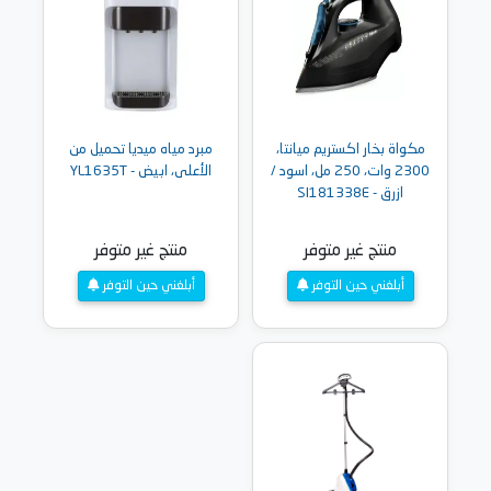
مكواة بخار اكستريم ميانتا،
مبرد مياه ميديا تحميل من
2300 وات، 250 مل، اسود /
الأعلى، ابيض - YL1635T
ازرق - SI181338E
منتج غير متوفر
منتج غير متوفر
أبلغني حين التوفر
أبلغني حين التوفر