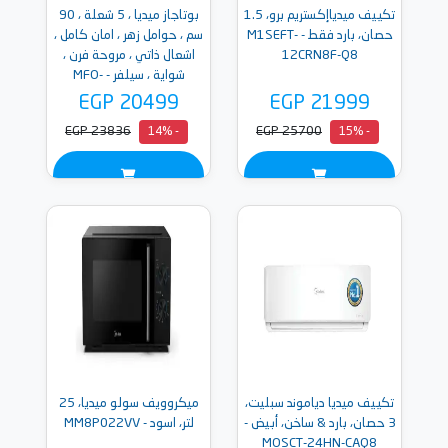
تكييف ميدياإكستريم برو، 1.5
بوتاجاز ميديا ، 5 شعلة ، 90
حصان، بارد فقط - M1SEFT-
سم ، حوامل زهر ، امان كامل ،
12CRN8F-Q8
اشعال ذاتي ، مروحة فرن ،
شواية ، سيلفر - MFO-
MG36LE(SS)-VT
EGP 20499
EGP 21999
EGP 23836
EGP 25700
- 14%
- 15%
تكييف ميديا دياموند سبليت،
ميكروويف سولو ميديا، 25
3 حصان، بارد & ساخن، أبيض -
لتر، اسود - MM8P022VV
MOSCT-24HN-CAQ8