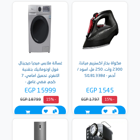
مكواة بخار اكستريم ميانتا،
غسالة ملابس ميديا ديجيتال
2300 وات، 250 مل، اسود /
فول اوتوماتيك بتقنية
أحمر - SI181338d
الانفرتر، تحميل امامي، 7
كجم، فضي غامق -
MFN09W70B/S
EGP 15999
EGP 1545
EGP 18799
EGP 1797
- 15%
- 15%