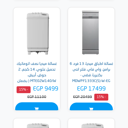
غسالة اطباق ميديا، 13 فرد، 6
غسالة ميديا نصف اتوماتيك
برامج، واي فاي، فلتر انتى
تحميل علوي، 14 كجم، 2
بكتيريا، فضى -
حوض، أبيض،
MDWPF1333C(S)-W-EG
MTE02W140/W ( بضمان
ميراكو )
EGP 9499
EGP 17499
- 15%
EGP 11100
EGP 20499
- 15%