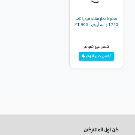
مكواة بخار ستاند ميديا تك،
1750 وات، أبيض - MT-306
منتج غير متوفر
أبلغني حين التوفر
كن اول المشتركين