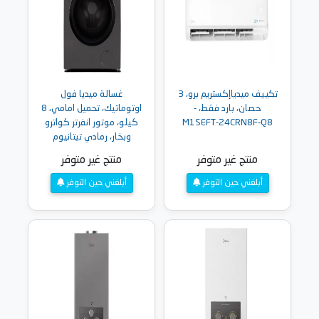
تكييف ميدياإكستريم برو، 3
غسالة ميديا فول
حصان، بارد فقط، -
اوتوماتيك، تحميل امامي، 8
M1SEFT-24CRN8F-Q8
كيلو، موتور انفرتر كواترو
وبخار، رمادي تيتانيوم
- MF110W80B-TT
منتج غير متوفر
منتج غير متوفر
أبلغني حين التوفر
أبلغني حين التوفر