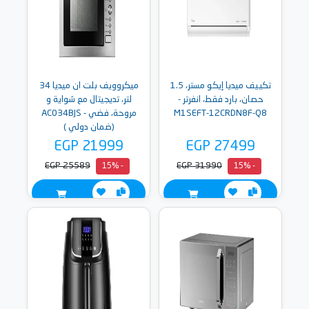
تكييف ميديا إيكو مستر، 1.5
ميكروويف بلت ان ميديا 34
حصان، بارد فقط، انفرتر -
لتر، تديجيتال مع شواية و
M1SEFT-12CRDN8F-Q8
مروحة، فضي - AC034BJS
(ضمان دولي )
EGP 21999
EGP 27499
EGP 25589
EGP 31990
- 15%
- 15%