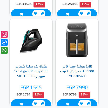
EGP 33574
EGP 26800
- 14%
- 15%
قلاية هوائية ميديا، 9 لتر،
مكواة بخار ميانتا اكستريم،
2200 وات، ديجيتال، اسود -
2300 وات، 250 مل، اسود /
MF-CY85WK
فيروزي - SI181338C
EGP 1545
EGP 7990
EGP 1797
EGP 9799
- 15%
- 19%