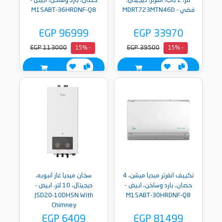
لتر، 2 باب، انفرتر، ديجيتال،
حصان، بارد وساخن، ابيض -
فضي - MDRT723MTN46D
M1SABT-36HRDNF-Q8
EGP 96999
EGP 33970
EGP 113000
EGP 39500
- 15%
- 15%
تكييف انفرتر ميديا ميشن، 4
سخان ميديا غاز انبوبه،
حصان، بارد وساخن، ابيض -
ديجيتال، 10 لتر، ابيض -
JSD20-10DHSN With
M1SABT-30HRDNF-Q8
Chimney
EGP 6409
EGP 81499