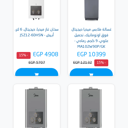
غسالة ملابس ميديا ديجيتال
سخان غاز ميديا، ديجيتال، 6 لتر،
فوق اوتوماتيك، تحميل
أبيض - JSZ12-6DHSN
علوي، 9 كجم، رمادي -
MA102W90P/GK
EGP 4908
EGP 10399
- 15%
EGP 5707
EGP 12132
- 15%