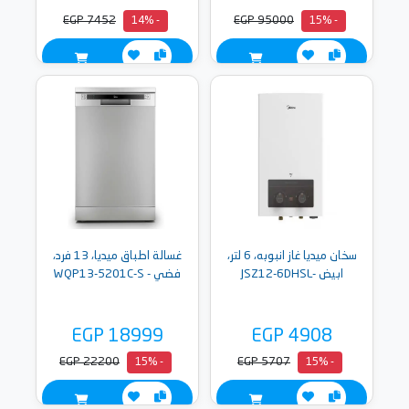
EGP 7452
EGP 95000
- 14%
- 15%
سخان ميديا غاز انبوبه، 6 لتر،
غسالة اطباق ميديا، 13 فرد،
ابيض -JSZ12-6DHSL
فضي - WQP13-5201C-S
EGP 18999
EGP 4908
EGP 22200
EGP 5707
- 15%
- 15%