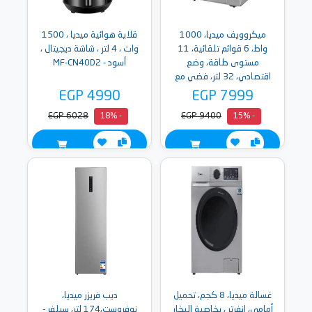
ميكروويف ميديا، 1000
قلاية هوائية ميديا ، 1500
واط، 6 قوائم تلقائية، 11
وات ، 4 لتر ، شاشة ديجيتال ،
مستوى طاقة، وضع
أسود - MF-CN40D2
اقتصادي، 32 لتر، فضي مع
باب مراة - EM0P042MX-S
EGP 4990
EGP 7999
EGP 6028
EGP 9400
- 18%
- 15%
غسالة ميديا، 8 كجم، تحميل
ديب فريزر ميديا،
أمامى، إنفرتر ، بخاصية البخار
نوفروست،174 لتر، سيلفر -