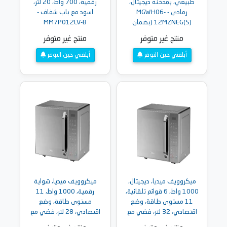
طبيعي، بمدخنة ديجيتال،
رقمية، 700 واط، 20 لتر،
رمادى - MGWH06-
اسود مع باب شفاف -
12MZNEG(S) (بضمان
MM7P012LV-B
ميراكو19111)
منتج غير متوفر
منتج غير متوفر
أبلغني حين التوفر
أبلغني حين التوفر
ميكروويف ميديا، ديجيتال،
ميكروويف ميديا، شواية
1000 واط، 6 قوائم تلقائية،
رقمية، 1000 واط، 11
11 مستوى طاقة، وضع
مستوى طاقة، وضع
اقتصادي، 32 لتر، فضي مع
اقتصادي، 28 لتر، فضي مع
باب مراة - EM9P032MX-S
باب مراة - EG9P032MX