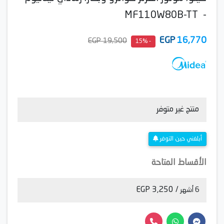
- MF110W80B-TT
EGP
16,770
19,500 EGP
- 15%
منتج غير متوفر
أبلغني حين التوفر
الأقساط المتاحة
/ 3,250 EGP
6 أشهر