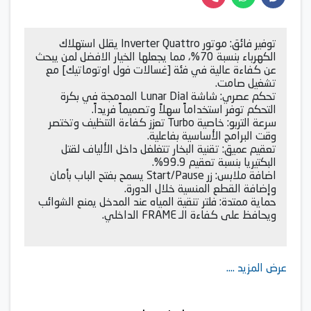
توفير فائق: موتور Inverter Quattro يقلل استهلاك
الكهرباء بنسبة 70%، مما يجعلها الخيار الافضل لمن يبحث
عن كفاءة عالية في فئة [غسالات فول اوتوماتيك] مع
تشغيل صامت.
تحكم عصري: شاشة Lunar Dial المدمجة في بكرة
التحكم توفر استخداماً سهلاً وتصميماً فريداً.
سرعة التربو: خاصية Turbo تعزز كفاءة التنظيف وتختصر
وقت البرامج الأساسية بفاعلية.
تعقيم عميق: تقنية البخار تتغلغل داخل الألياف لقتل
البكتيريا بنسبة تعقيم 99.9%.
اضافة ملابس: زر Start/Pause يسمح بفتح الباب بأمان
وإضافة القطع المنسية خلال الدورة.
حماية ممتدة: فلتر تنقية المياه عند المدخل يمنع الشوائب
ويحافظ على كفاءة الـ FRAME الداخلي.
عرض المزيد ....