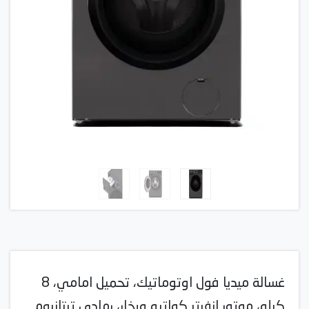
غسالة ميديا فول اوتوماتيك، تحميل امامي، 8
كيلو، موتور انفرتر كواترو وبخار، رمادي تيتانيوم