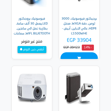
برجيكتور فيوسونيك، 3000
فيوسونيك بروجكتور
لومن، دقة WXGA، مدخل
LED,يعمل 30 ألف ساعة,
HDMI، عالي التباين، أبيض -
بطارية تصل الي ساعتين,
LS500WHE
WIFI, BLUETOOTH, سماعات
- HARMON KARDON M2e
EGP 33904
منتج غير متوفر
EGP 39423
- 14%
أبلغني حين التوفر