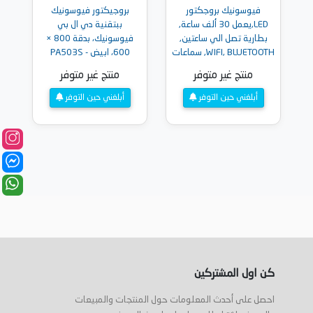
فيوسونيك بروجكتور
بروجيكتور فيوسونيك
LED,يعمل 30 ألف ساعة,
ببتقنية دي ال بي
بطارية تصل الي ساعتين,
فيوسونيك، بدقة 800 ×
WIFI, BLUETOOTH, سماعات
600، ابيض - PA503S
- HARMON KARDON
منتج غير متوفر
منتج غير متوفر
M1+G2
أبلغني حين التوفر
أبلغني حين التوفر
كن اول المشتركين
احصل على أحدث المعلومات حول المنتجات والمبيعات