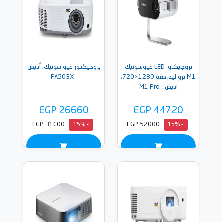
بروجيكتور LED فيوسونيك
بروجيكتور فيو سونيك، أبيض
M1 برو ليد، دقة 1280×720،
- PA503X
ابيض - M1 Pro
EGP 26660
EGP 44720
EGP 31000
EGP 52000
- 15%
- 15%