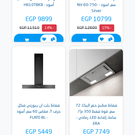
سم، اسود - NV-60-750-
أسود - H610TBKB
Silver
EGP 9899
EGP 10799
EGP 11510
EGP 12600
- 14%
- 15%
شفاط مطبخ حفر اليكا، 72
شفاط بلت ان بيورتي شكل
سم، قوة شفط 350 م³/
حرف T، مقاس 60 سم، أسود
ساعة، إضاءة LED، رمادي -
- FLATO BL
ERA
EGP 5449
EGP 7749