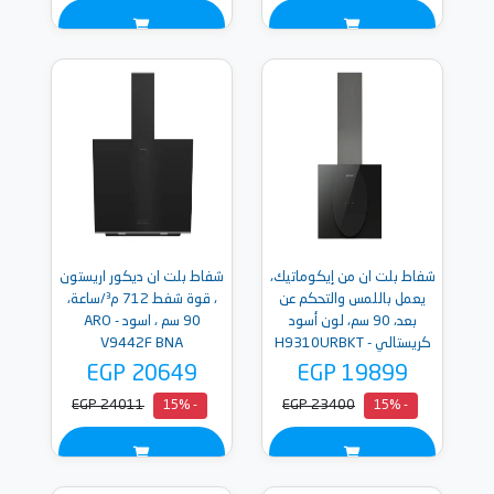
شفاط بلت ان من إيكوماتيك،
شفاط بلت ان ديكور اريستون
يعمل باللمس والتحكم عن
، قوة شفط 712 م³/ساعة،
بعد، 90 سم، لون أسود
90 سم ، اسود - ARO
كريستالي - H9310URBKT
V9442F BNA
EGP 20649
EGP 19899
EGP 24011
EGP 23400
- 15%
- 15%