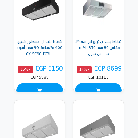
شفاط بلت ان تربو اير Moran،
شفاط بلت ان مسطح إكسير،
مقاس 80 سم، 350 m³/h -
400 م³/ساعة، 90 سم ، أسود
ستانلس ستيل
- CX-SC90-TCBL
EGP 5150
EGP 8699
- 15%
- 14%
EGP 5989
EGP 10115