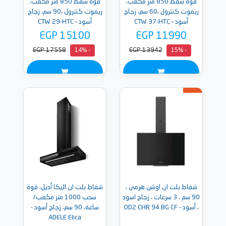
قوة شفط 850 متر مكعب،
قوة شفط 850 متر مكعب،
ريموت كنترول ،60 سم، زجاج
ريموت كنترول ،90 سم، زجاج
أسود – CTW 37-HTC
أسود – CTW 29-HTC
EGP 15100
EGP 11990
EGP 17558
EGP 13942
- 14%
- 15%
شفاط بلت ان اوشن هرمى ،
شفاط بلت ان اليكا أديل، قوة
90 سم ، 3 سرعات ، زجاج اسود
سحب 1000 متر مكعب/
، أسود - OD2 CHR 94 BG CF
ساعة، 90 سم، زجاج أسود -
ADELE Elica