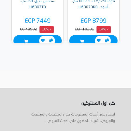
قوة 750م³/الساعة، 60 سم،
ستانلس ستيل، 60 سم -
أسود - H6307BKB
H6307TB
EGP 7449
EGP 8799
EGP 8992
EGP 10231
- 18%
- 14%
كن اول المشتركين
احصل على أحدث المعلومات حول المنتجات والمبيعات
والعروض. اشترك للحصول على احدث العروض .