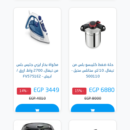
حلة ضغط كليبسو بلس من
مكواة بخار ايزي جليس بلس
تيفال، 10 لتر، ستانلس ستيل -
من تيفال، 2700 واط، ازرق /
500110
ابيض - FV5751E2
EGP 3449
EGP 6880
- 14%
- 15%
EGP 4010
EGP 8000