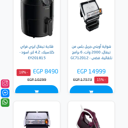
شواية أوبتي جريل بلس من
قلاية تيفال ايزي فراي
تيفال، 2000 وات، 6 برامج
كلاسيك، 4.2 لتر، اسود -
تلقائية، فضى - GC712D12
EY201815
EGP 8490
EGP 14999
- 18%
EGP 10299
EGP 17573
- 15%