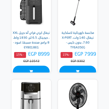
مكنسة كهربائية لاسلكية
تيفال ايزي فراي آند جريل XXL
تيفال، 140 وات، X-PERT
، ديجيتال، 6.5 لتر، 1830 واط،
7.60، بدون كيس -
8 برامج محددة مسبقا، اسود -
EY8018EG
TY6A35EG
EGP 8999
EGP 7999
- 15%
- 15%
EGP 10543
EGP 9302