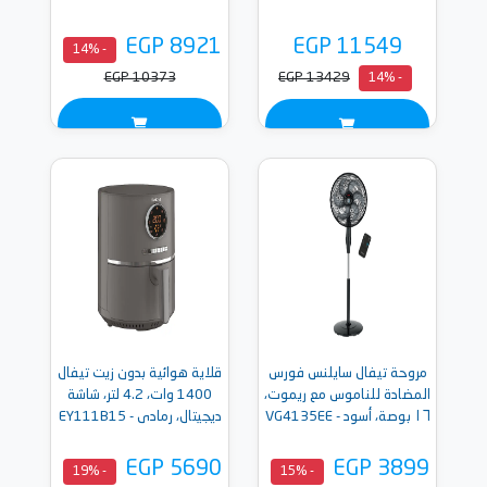
EGP 8921
EGP 11549
- 14%
EGP 10373
EGP 13429
- 14%
مروحة تيفال سايلنس فورس
قلاية هوائية بدون زيت تيفال
المضادة للناموس مع ريموت،
1400 وات، 4.2 لتر، شاشة
١٦ بوصة، أسود - VG4135EE
ديجيتال، رمادى - EY111B15
EGP 5690
EGP 3899
- 19%
- 15%