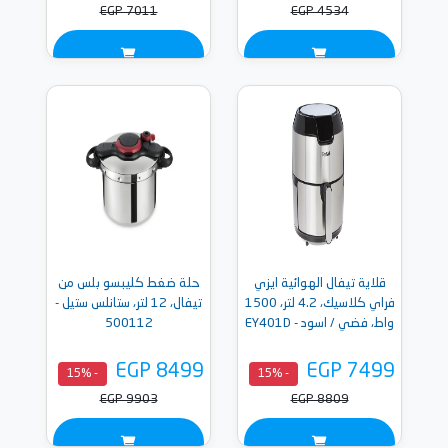
EGP 7011
EGP 4534
قلاية تيفال الهوائية ايزي
حلة ضغط كليبسو بلس من
فراي كلاسيك، 4.2 لتر، 1500
تيفال، 12 لتر، ستانلس ستيل -
واط، فضي / اسود - EY401D
500112
EGP 8499
EGP 7499
- 15%
- 15%
EGP 9903
EGP 8809