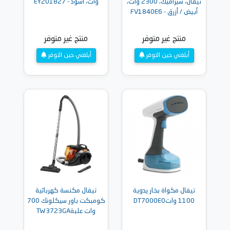
تيفال، سيراميك، 2300 وات،
وات، أسود - EY201827
أبيض / أزرق - FV1840E6
منتج غير متوفر
منتج غير متوفر
أبلغني حين التوفر
أبلغني حين التوفر
تيفال مكواة بخار يدوية
تيفال مكنسة كهربائية
1100 واتDT7000E0
كومبكت باور سيكلونك 700
وات علبةTW3723GA