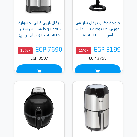
مروحة مكتب تيفال سايلنس
تيفال ،ايزي فراي اند شواية
فورس، 16 بوصة، 3 سرعات،
،1550 واط ،ستانلس ستيل -
اسود - VG4110EE
EY505D15 (ضمان دولي)
EGP 7690
EGP 3199
- 15%
- 15%
EGP 8997
EGP 3759