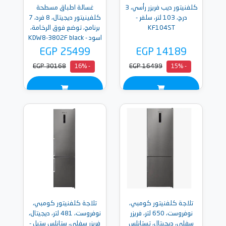
كلفنيتور ديب فريزر رأسي، 3
غسالة اطباق مسطحة
درج، 103 لتر، سلفر -
كلفينيتور ديجيتال، 8 فرد، 7
KF104ST
برنامج، توضع فوق الرخامة،
اسود - KDW8-3802F black
EGP 25499
EGP 14189
EGP 30168
EGP 16499
- 16%
- 15%
تلاجة كلفنيتور كومبي،
تلاجة كلفنيتور كومبي،
نوفروست، 650 لتر، فريزر
نوفروست، 481 لتر، ديجيتال،
سفلي، ديجيتال، تستانلس
فريزر سفلي، ستانلس ستيل -