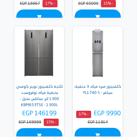
EGP 16667
EGP 65000
- 17%
- 15%
كلفنيتور مبرد مياه، 3 حنفية،
ثلاجة كلفنيتور توينز كومبي
سيلفر - YL1740 S
بحنفية مياه، نوفروست،
1300 لتر، ستانلس ستيل -
KBM653TSE - 1300L
EGP 146199
EGP 9990
- 17%
EGP 169999
EGP 11914
- 15%