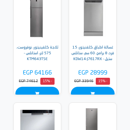
غسالة اطباق كلفنيتور، 15
ثلاجة كلفينيتور، نوفروست،
فرد، 8 برامج، 60 سم، ستانلس
575 لتر، استانلس -
ستيل - KDW14-J7617RX
KTM643TSE
EGP 64166
EGP 28999
EGP 74612
EGP 33946
- 15%
- 15%