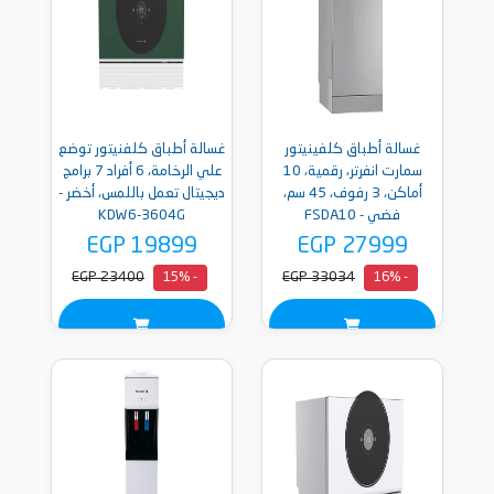
غسالة أطباق كلفينيتور
غسالة أطباق كلفنيتور توضع
سمارت انفرتر، رقمية، 10
علي الرخامة، 6 أفراد 7 برامج
أماكن، 3 رفوف، 45 سم،
ديجيتال تعمل باللمس، أخضر -
فضي - FSDA10
KDW6-3604G
EGP 19899
EGP 27999
EGP 23400
EGP 33034
- 15%
- 16%