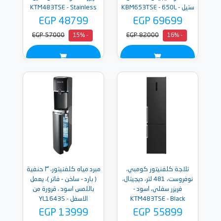
ستيل - KBM653TSE - 650L
KTM483TSE - Stainless
steel
EGP 48799
EGP 69699
EGP 57000
EGP 82000
- 15%
- 16%
تلاجة كلفنيتور كومبي،
مبرد مياه كلفنيتور، ٣ حنفية
نوفروست، 481 لتر، ديجيتال،
( بارد - ساخن - فاتر )، يعمل
فريزر سفلي، اسود -
باللمس اسود ، قرورة من
KTM483TSE - Black
الاسفل - YL1643S
EGP 13999
EGP 55899