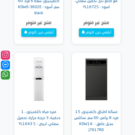
مع صانع تلج، تحميل سفلي،
كلفينيتور، سعة 6 فرد، 60
اسود - YL1672S
سم، أسود - KDW6-3602E
black
منتج غير متوفر
منتج غير متوفر
أبلغني حين التوفر
أبلغني حين التوفر
غسالة اطباق كلفنيتور، 15
مبرد مياه كلفنيتور ، 1
فرد، 8 برامج، 60 سم، ستانلس
حنفية، 3 درجة حرارة، تحميل
ستيل غامق - KDW14-
سفلي، ابيض - YL1643 S
J7617RD