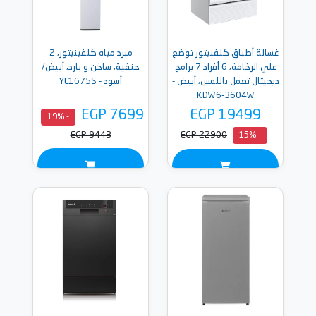
غسالة أطباق كلفنيتور توضع
مبرد مياه كلفينيتور، 2
علي الرخامة، 6 أفراد 7 برامج
حنفية، ساخن و بارد، أبيض/
ديجيتال تعمل باللمس، أبيض -
أسود - YL1675S
KDW6-3604W
EGP 7699
EGP 19499
- 19%
EGP 9443
EGP 22900
- 15%