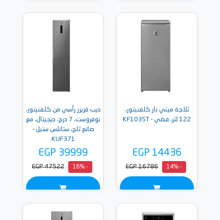
ثلاجة ميني بار كلفنيتور،
ديب فريزر رأسي من كلفنيتور،
122 لتر، فضي - KF103ST
نوفروست، 7 درج، ديجيتال، مع
صانع ثلج، ستانلس ستيل -
KUF371
EGP 39999
EGP 14436
EGP 47522
EGP 16786
- 16%
- 14%