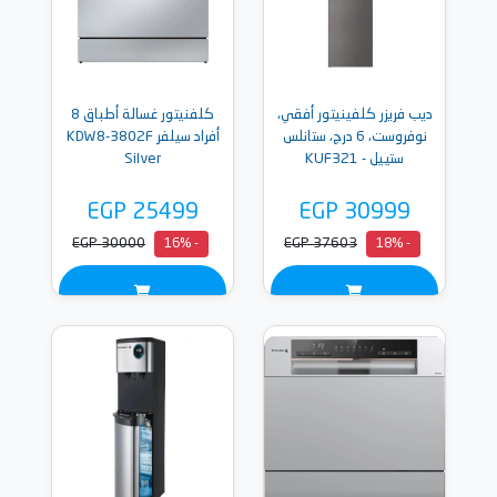
ديب فريزر كلفينيتور أفقي،
كلفنيتور غسالة أطباق 8
نوفروست، 6 درج، ستانلس
أفراد سيلفر KDW8-3802F
ستييل - KUF321
Silver
EGP 25499
EGP 30999
EGP 30000
EGP 37603
- 16%
- 18%