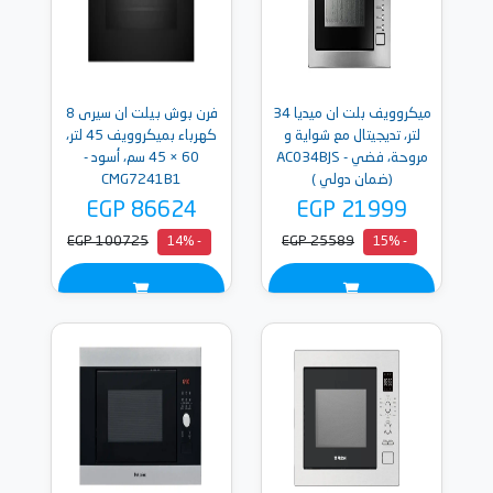
ميكروويف بلت ان ميديا 34
فرن بوش بيلت ان سيرى 8
لتر، تديجيتال مع شواية و
كهرباء بميكروويف 45 لتر،
مروحة، فضي - AC034BJS
60 × 45 سم، أسود -
(ضمان دولي )
CMG7241B1
EGP 86624
EGP 21999
EGP 100725
EGP 25589
- 14%
- 15%