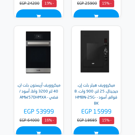
EGP 24200
EGP 25900
- 19%
- 15%
ميكروويف هيلر بلت إن،
ميكروويف أريستون بلت ان،
ديجيتال، 25 لتر، 900 وات، 8
40 لتر 3200 واط، أسود /
قوائم، أسود - HMBN-25G-
فضي - AMW57DHMXA
BK
EGP 53999
EGP 15999
EGP 64000
EGP 18685
- 16%
- 15%