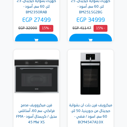
كهرباء بشواية ديجيتال، 25
كهرباء بشواية ديجيتال، 23
لتر، 60 سم، أسود -
لتر، 60 سم، أسود -
BM235ORAB
BM251SG2BG
EGP 27499
EGP 34999
EGP 32000
EGP 41147
- 15%
- 15%
ميكرويف فرن بلت ان بشواية
فرن ميكروويف مدمج
ديجيتال من جورينيا، 50 لتر،
فرانكي، سم 60، أستانلس
60 سم، اسود / فضي -
ستيل / كريستال أسود - FMA
45 MW XS
BCM4547A10X