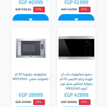
EGP 46999
EGP 61999
EGP 55121
EGP 72200
- 15%
- 15%
سميج ميكروويف بلت ان
ميكروويف جورونيا 30 لتر
كهرباء زجاج اكليبس 20 لتر
بالشواية، فضي – BM5350X
بشواية استانلس ستيل لون
أسود FMI320X2
EGP 28999
EGP 42899
EGP 34500
EGP 50000
- 16%
- 15%