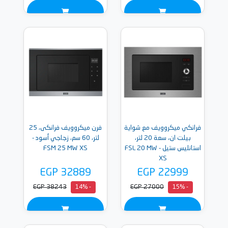
فرانكي ميكروويف مع شواية
فرن ميكروويف فرانكى، 25
بيلت ان، سعة 20 لتر،
لتر، 60 سم، زجاجي أسود -
استانليس ستيل - FSL 20 MW
FSM 25 MW XS
XS
EGP 32889
EGP 22999
EGP 38243
EGP 27000
- 14%
- 15%