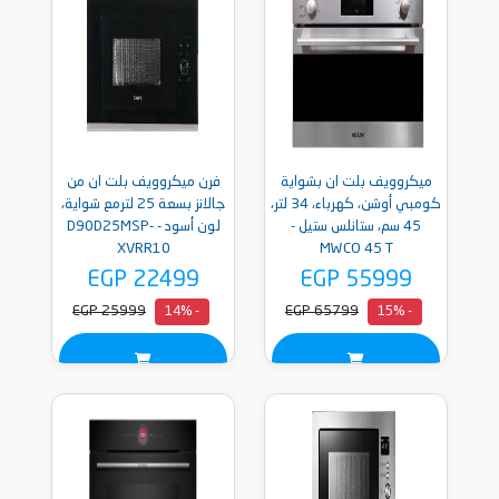
ميكروويف بلت ان بشواية
فرن ميكروويف بلت ان من
كومبي أوشن، كهرباء، 34 لتر،
جالانز بسعة 25 لترمع شواية،
45 سم، ستانلس ستيل -
لون أسود - D90D25MSP-
XVRR10
MWCO 45 T
EGP 22499
EGP 55999
EGP 25999
EGP 65799
- 14%
- 15%