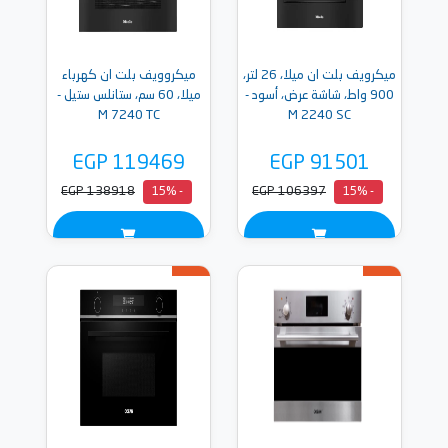
ميكرويف بلت ان ميلا، 26 لتر،
ميكروويف بلت ان كهرباء
900 واط، شاشة عرض، أسود -
ميلا، 60 سم، ستانلس ستيل -
M 7240 TC
M 2240 SC
EGP 119469
EGP 91501
EGP 138918
EGP 106397
- 15%
- 15%