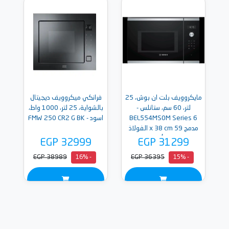
مايكروويف بلت ان بوش، 25
فرانكي ميكروويف ديجيتال
لتر، 60 سم، ستانلس -
بالشواية، 25 لتر، 1000 واط،
BEL554MS0M Series 6
اسود - FMW 250 CR2 G BK
مدمج 59 x 38 cm الفولاذ
المقاوم للصدأ ضمان دولى
EGP 32999
EGP 31299
EGP 38989
EGP 36395
- 16%
- 15%