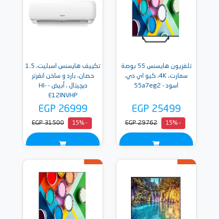
تلفزيون هايسنس 55 بوصة
تكييف هايسنس اسبليت، 1.5
سمارت، 4K، كيو اي دي،
حصان، بارد و ساخن انفرتر
اسود - 55a7eg2
ديچيتال ، أبيض - HI-
E12INVHP
EGP 26999
EGP 25499
EGP 31500
EGP 29762
- 15%
- 15%