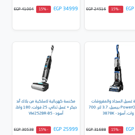
EGP 34999
EGP
EGP 41004
EGP 24516
- 15%
- 15%
أضف إلى السلة
أضف إلى السلة
غسيل السجاد والمفروشات
مكنسة كهربائية لاسلكية من بلاك آند
PowerClean 2X بيسيل، 3.7 لتر، 700
ديكر + غسل ثنائي، 25 فولت، 180 واط،
وات، أسود - 3878K
أسود - VW252BR-B5
EGP 25999
EGP
EGP 30538
EGP 31688
- 15%
- 15%