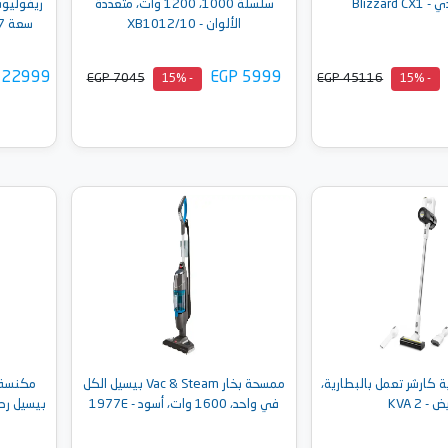
Blizzard
سلسلة 1000، 1200 وات، متعددة
ريفوليوش
الألوان - XB1012/10
 22999
EGP 5999
EGP 7045
EGP 45116
- 15%
- 15%
إلى السلة
أضف إلى السلة
 كارشر تعمل بالبطارية،
ممسحة بخار Vac & Steam بيسيل الكل
 - KVA 2
في واحد، 1600 وات، أسود - 1977E