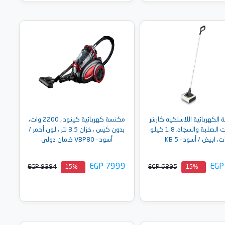
أضف إلى السلة
أضف إلى السلة
الكهربائية اللاسلكية كارشر
مكنسة كهربائية كينود ، 2200 وات،
للأرضيات الصلبة والسجاد، 1.8 كيلو
بدون كيس ، خزان 3.5 لتر ، لون أحمر /
، ابيض / أسود - KB 5
أسود - VBP80 ضمان دولى
EGP 7999
EGP
EGP 9384
EGP 6395
- 15%
- 15%