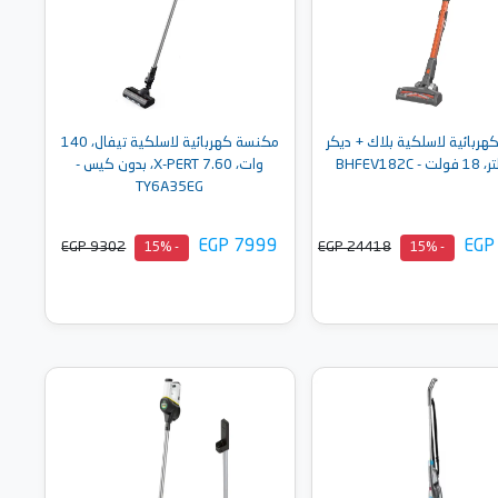
ربائية لاسلكية بلاك + ديكر
مكنسة كهربائية لاسلكية تيفال، 140
وات، X-PERT 7.60، بدون كيس -
TY6A35EG
EGP 7999
EGP
EGP 9302
EGP 24418
- 15%
- 15%
أضف إلى السلة
أضف إلى السلة