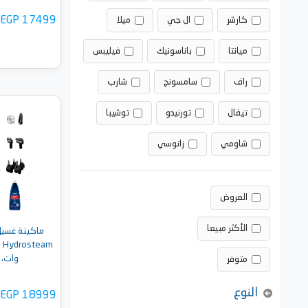
EGP 17499
كارشر
ال جي
ميلا
ميانتا
باناسونيك
فيليبس
راف
سامسونج
شارب
تيفال
تورنيدو
توشيبا
أضف 
شاومي
زانوسي
العروض
الأكثر مبيعا
ماكينة غسيل
وات، أسو
متوفر
النوع
EGP 18999