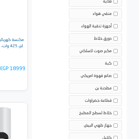
قلاية
منقي هواء
أجهزة تنقية الهواء
دورق خلاط
مكبر صوت لاسلكي
كبة
EGP 18999
صانع قهوة امريكى
مطحنة بن
قطاعة خضراوات
خلاط لسطح المطبخ
أضف 
جهاز طهي البيض
كاتيل