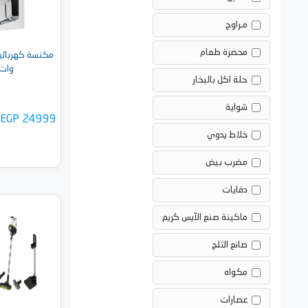
مـراوح
محضرة طعام
وات، 
حلة اكل بالبخار
شواية
EGP 24999
خلاط يدوي
مضرب بيض
دفايات
ماكينة صنع الآيس كريم
أضف 
صانع الثلج
مكواه
عصارات