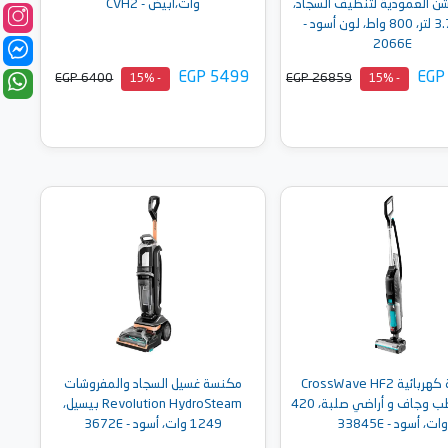
ن العمودية لتنظيف السجاد،
وات،أبيض - CVH2
سعة 3.7 لتر، 800 واط، لون أسود -
2066E
EGP 5499
EGP
EGP 6400
EGP 26859
- 15%
- 15%
أضف إلى السلة
أضف إلى السلة
مكنسة كهربائية CrossWave HF2
مكنسة غسيل السجاد والمفروشات
بيسيل رطب وجاف و أراضي صلبة، 420
Revolution HydroSteam بيسيل،
وات، أسود - 33845E
1249 وات، أسود - 3672E