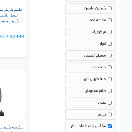
كيتشن ماشين
طقم كارشر مكن
مفرمة لحم
ميكرويف
EGP 34999
افران
مسطح تسخين
حلة ضغط
حلة طهي الارز
أضف 
صانع سندوتش
عجان
توستر
مكانس و منظفات بخار