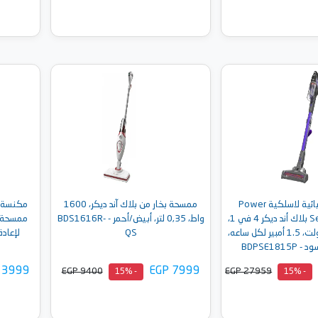
إلى السلة
أضف إلى السلة
مكنسة كهربائية لاسلكية Power
ممسحة بخار من بلاك آند ديكر، 1600
مكنسة ال
Series Extreme بلاك أند ديكر 4 في 1،
واط، 0,35 لتر، أبيض/أحمر - BDS1616R-
ممسحة ن
0.65 لتر، 18 فولت، 1.5 أمبير لكل ساعه،
QS
لإعادة ا
BDPSE181
 3999
EGP 7999
EGP 9400
EGP 27959
- 15%
- 15%