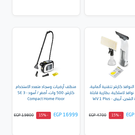
أضف إلى السلة
أضف إلى السلة
نوافذ كارشر تتقنية ألمانية،
منظف أرضيات وسجاد متعدد الاستخدام
وافذ لاسلكية، بطارية قابلة
كارشر، 500 وات، أصفر / أسود - SE 3
لشحن، أبيض - WV 1 Plus
Compact Home Floor
EGP 16999
EGP
EGP 19800
EGP 4700
- 15%
- 15%