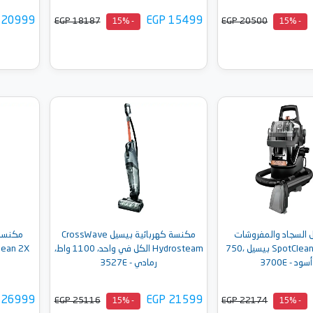
 20999
EGP 15499
EGP 18187
EGP 20500
- 15%
- 15%
إلى السلة
أضف إلى السلة
 السجاد والمفروشات
مكنسة كهربائية بيسيل CrossWave
مكنسة 
SpotClean Hydrosteam بيسيل ،750
Hydrosteam الكل في واحد، 1100 واط،
د - 3700E
رمادي - 3527E
 26999
EGP 21599
EGP 25116
EGP 22174
- 15%
- 15%