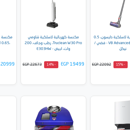
مكنسة كهربائية لاسلكية دايسون، 0.5
مكنسة كهربائية لاسلكية شاومي
مكنسة كه
لتر، 425 وات، V8 Advanced - فضي /
Truclean W30 Pro، رطب وجاف، 200
،0.65 لتر، 18 فولت - BHFEV182C
نيكل
وات، ابيض - E303HW
 20999
EGP 19499
EGP 22673
EGP 22092
- 14%
- 15%
إلى السلة
أضف إلى السلة