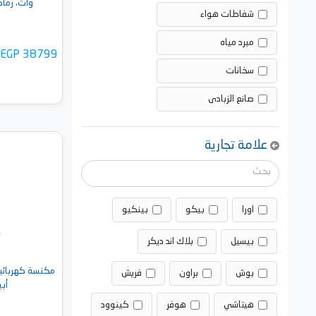
وات، رمادي -  CX1
شفاطات هواء
مبرد مياه
EGP 38799
سخانات
صانع الزبادى
علامة تجارية
أضف 
اورا
بيكو
بينكيو
بيسيل
بلاك اند ديكر
مكنسة كهربائية
بوش
براون
فريش
أبيض
هيتاشي
هوفر
كينوود