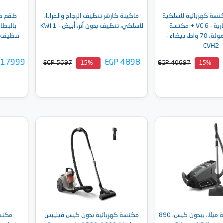
سة كهربائية لاسلكية
ماكينة كارشر تنظيف الزجاج والمرايا،
طقم كا
تعمل بالبطارية - VC 6 + مكنسة
لاسلكي، تنظيف بدون أثر، أبيض - KWI 1
كهربائية محمولة، 70 واط، بيضاء -
تنظيف الز
CVH2
 17999
EGP 4898
EGP 5697
EGP 40697
- 15%
- 15%
إلى السلة
أضف إلى السلة
مكنسة كهربائية ميلا، ببدون كيس، 890
مكنسة كهربائية بدون كيس فيليبس