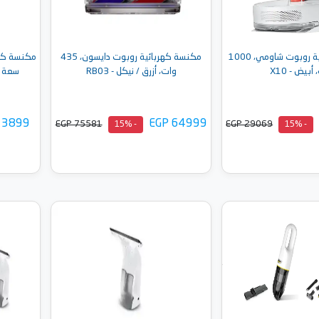
مكنسة كهربائية روبوت شاومي، 1000
مكنسة كهربائية روبوت دايسون، 435
أبيض - X10
وات، أزرق / نيكل - RB03
سعة 0.5 لتر، 450 وات - 2024E
 3899
EGP 64999
EGP 75581
EGP 29069
- 15%
- 15%
إلى السلة
أضف إلى السلة