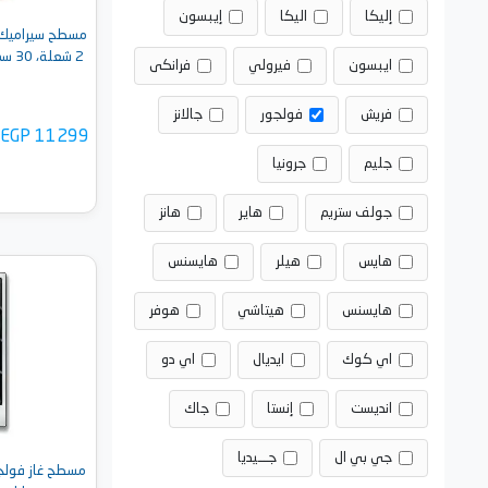
إليكا
اليكا
إيبسون
مسطح سيراميك ك
2 شعلة، 30 سم، اسود - D CER 32 2HL
ايبسون
فيرولي
فرانكى
فريش
فولجور
جالانز
EGP 11299
جليم
جرونيا
جولف ستريم
هاير
هانز
هايس
هيلر
هايسنس
أضف 
هايسنس
هيتاشي
هوفر
اي كوك
ايديال
اي دو
انديست
إنستا
جاك
جي بي ال
جـــيديا