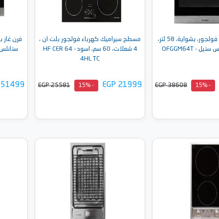
فرن غاز بلت ان فولجور، بشواية، 58 لتر،
مسطح سيراميك كهرباء فولجور بلت ان ،
4 شعلات، 60 سم، اسود - HF CER 64
ستانلس ستيل - T
4HL TC
 51499
EGP 21999
EGP 25581
EGP 38608
- 15%
- 15%
إلى السلة
أضف إلى السلة