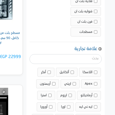
قلايه بلت ان
شوايه بلت ان
فرن بلت ان
مسطحات
 F
علامة تجارية
EGP 22999
اللاسكا
ألكاتيل
أنكر
Apex
اريتي
أريستون
أضف 
أرماديللو
ارزوم
استرا
ايه تي ايه
اورا
أورورا