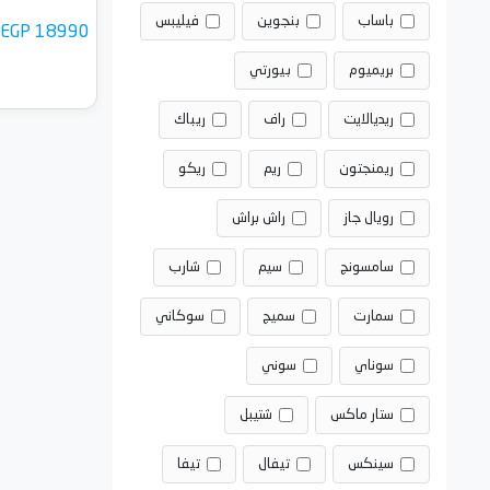
باساب
بنجوين
فيليبس
EGP 18990
بريميوم
بيورتي
ريديالايت
راف
ريباك
ريمنجتون
ريم
ريكو
أضف 
رويال جاز
راش براش
سامسونج
سيم
شارب
سمارت
سميج
سوكاني
سوناي
سوني
ستار ماكس
شتيبل
سينكس
تيفال
تيفا