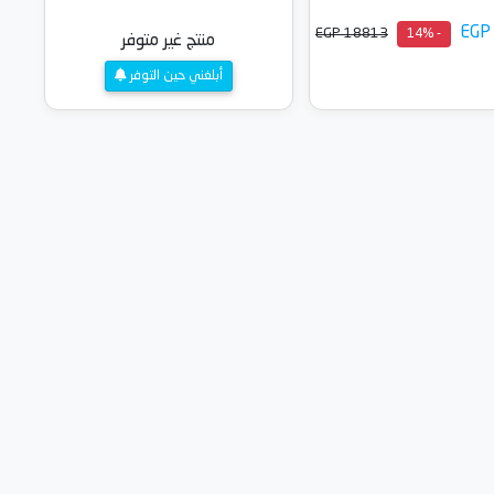
EGP
EGP 18813
- 14%
منتج غير متوفر
أبلغني حين التوفر
أضف إلى السلة