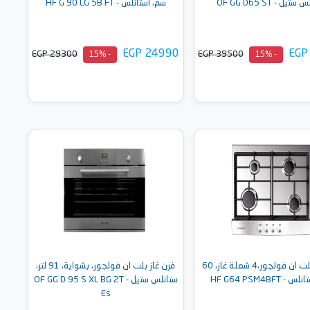
تيل - OF GG D65 ST
سم، استانلس - HF G 90 LG 5B FT
EGP 24990
EGP
EGP 29300
EGP 39500
- 15%
- 15%
أضف إلى السلة
أضف إلى السلة
مسطح بلت ان فولجور،4 شعلة غاز، 60
فرن غاز بلت ان فولجور، بشواية، 91 لتر،
 HF G64 PSM4BFT
ستانلس ستيل - OF GG D 95 S XL BG 2T
Es