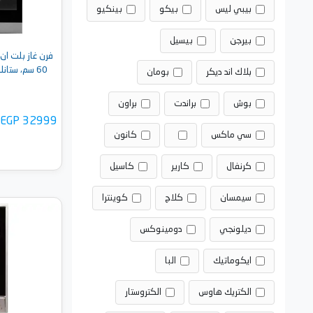
بيبي ليس
بيكو
بينكيو
بيرجن
بيسيل
60 سم، ستانلس ستيل - OFGGM64T
بلاك اند ديكر
بومان
بوش
براندت
براون
EGP 32999
سي ماكس
كانون
كرنفال
كارير
كاسيل
سيمسان
كلاج
كوينترا
أضف 
ديلونجي
دومينوكس
ايكوماتيك
البا
الكتريك هاوس
الكتروستار