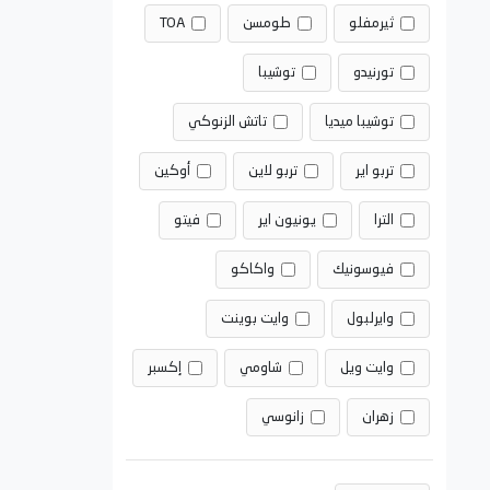
ثيرمفلو
طومسن
TOA
تورنيدو
توشيبا
توشيبا ميديا
تاتش الزنوكي
تربو اير
تربو لاين
أوكين
الترا
يونيون اير
فيتو
فيوسونيك
واكاكو
وايرلبول
وايت بوينت
وايت ويل
شاومي
إكسبر
زهران
زانوسي