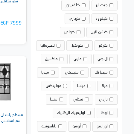
سم، ستانلس ستيل -
جيت اير
كلفنيتور
كينوود
كريازي
EGP 7999
كتشن لاين
كولدير
كارشر
كومتيل
لاجيرمانيا
ال جي
مابي
ماكسيل
أضف 
ميديا تك
منيجيتي
ميديا
ميلا
ميانتا
مولينكس
ناردي
نيكاي
نينجا
اوكا
اوليمبيك اليكتريك
سم، استانلس -  G 90 PSM 5B FT
اورايمو
أوشن
باناسونيك