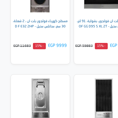
فرن غاز بلت ان فولجور، بشواية، 91 لتر،
مسطح كهرباء فولجور بلت ان ، 2 شعلة،
OF GG D95 S XL 2
30 سم، ستانلس ستيل - D F E32 2HP
EGP 9999
EGP
EGP 11683
EGP 59883
- 15%
- 15%
أضف إلى السلة
أضف إلى السلة