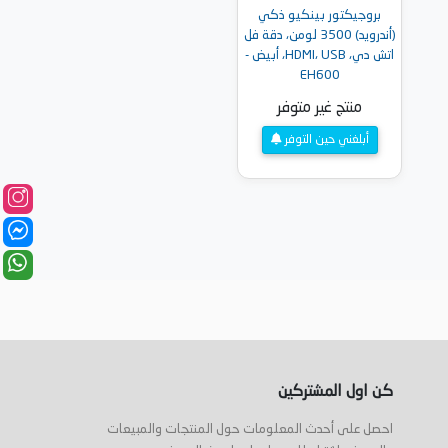
بروجيكتور بينكيو ذكي
(أندرويد) 3500 لومن، دقة فل
اتش دي، HDMI، USB، أبيض -
EH600
منتج غير متوفر
أبلغني حين التوفر
كن اول المشتركين
احصل على أحدث المعلومات حول المنتجات والمبيعات