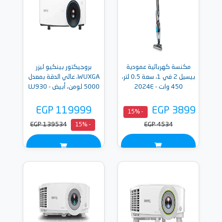
مكنسة كهربائية عمودية
​بروجيكتور بينكيو ليزر
بيسيل 2 في 1، سعة 0.5 لتر،
WUXGA، عالي الدقة بمعدل
450 وات - 2024E
5000 لومن، أبيض - LU930
EGP 119999
EGP 3899
- 15%
EGP 139534
EGP 4534
- 15%