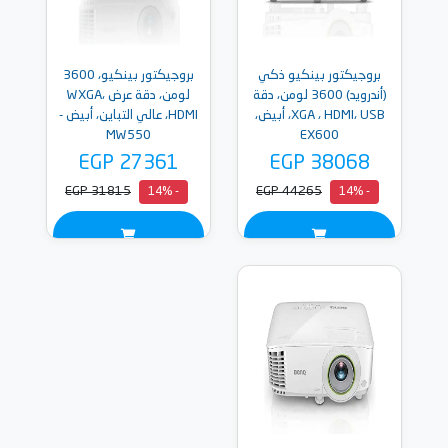
بروجيكتور بينكيو ذكي
بروجيكتور بينكيو، 3600
(أندرويد) 3600 لومن، دقة
لومن، دقة عرض WXGA،
XGA ، HDMI، USB، أبيض،
HDMI، عالي التباين، أبيض -
MW550
EX600
EGP 27361
EGP 38068
EGP 31815
EGP 44265
- 14%
- 14%