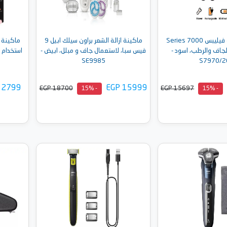
ماكينة حلاقة فيليبس Series 7000
ماكينة ازالة الشعر براون سيلك ابيل 9
لجاف والرطب، اسود -
فيس سبا، لاستعمال جاف و مبلل، ابيض -
استخدام 
SE9985
S7970/2
 2799
EGP 15999
EGP 18700
EGP 15697
- 15%
- 15%
إلى السلة
أضف إلى السلة