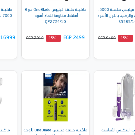
ماكينة حلاقة فيليبس سلسلة 5000،
ماكينة حلاقة فيليبس OneBlade مع 3
ماكينة ح
والرطب، باللون الأسود -
أمشاط، مقاومة للماء، أسود -
00
QP2724/10
S5585/1
 16999
EGP 2499
EGP 2910
EGP 9400
- 15%
- 15%
إلى السلة
أضف إلى السلة
 البيكيني الأساسية،
ماكينة حلاقة فيليبس OneBlade للوجه
ماكينة