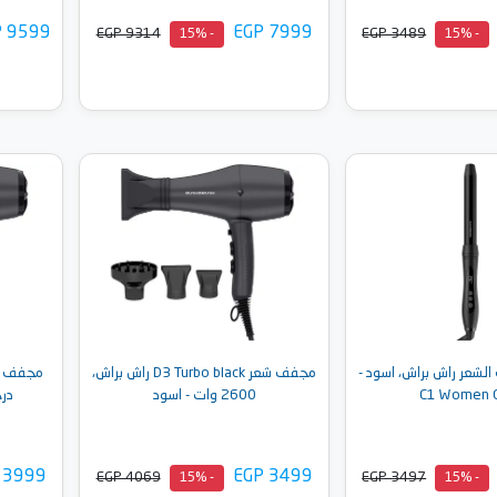
P 9599
EGP 7999
EGP 9314
EGP 3489
- 15%
- 15%
إلى السلة
أضف إلى السلة
لشعر راش براش، اسود -
مجفف شعر D3 Turbo black راش براش،
C1 Women 
2600 وات - اسود
درج
 3999
EGP 3499
EGP 4069
EGP 3497
- 15%
- 15%