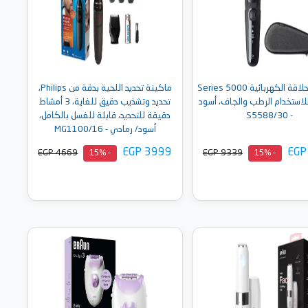
ماكينة الحلاقة الكهربائية Series 5000
ماكينة تحديد اللحية بدقة من Philips،
لاستخدام الرطب والجاف، أسود
تحديد وتشذيب دقيق للغاية، 3 أمشاط
- S5588/30
دقيقة للتحديد، قابلة للغسل بالكامل،
أسود/ رمادي - MG1100/16
EGP 3999
EGP
EGP 4669
EGP 9339
- 15%
- 15%
أضف إلى السلة
أضف إلى السلة