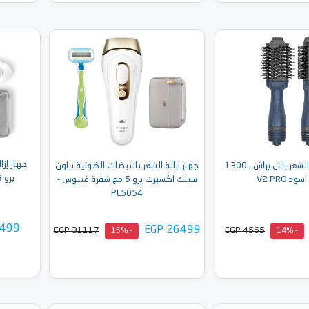
إلى السلة
أضف إلى السلة
جهاز إزا
فرشاة تكثيف الشعر راش براش ، 1300
جهاز ازالة الشعر بالنبضات الضوئية براون
ود V2 PRO
سيلك اكسبرت برو 5 مع شفرة فينوس -
PL5054
9499
EGP 26499
EGP 31117
EGP 4565
- 15%
- 14%