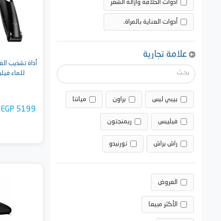
ادوات الحلاقة وازالة الشعر
أدوات العناية بالمراة.
علامة تجارية
أذاة تشذيب ال
للماء فيليبس - 5
بيبي ليس
براون
ميانتا
EGP 5199
فيليبس
ريمنجتون
راش براش
تورنيدو
أضف 
العروض
الأكثر مبيعا