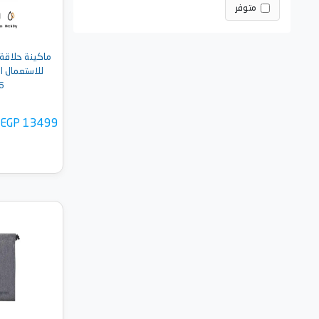
متوفر
للاستعمال ا
6
EGP 13499
أضف 