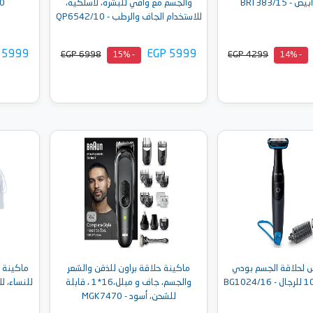
BRT383/15
والجسم مع واقي للبشرةً، لاسلكية،
8000،
للاستخدام الجاف والرطب - QP6542/10
 5999
EGP 5999
EGP 6998
EGP 4299
- 15%
- 14%
إلى السلة
أضف إلى السلة
 لحلاقة الجسم بودي
ماكينة حلاقة براون للذقن والشعر
والجسم، جاف و مبلل،16*1 ، قابلة
للنساء، ل
للشحن، أسود - MGK7470