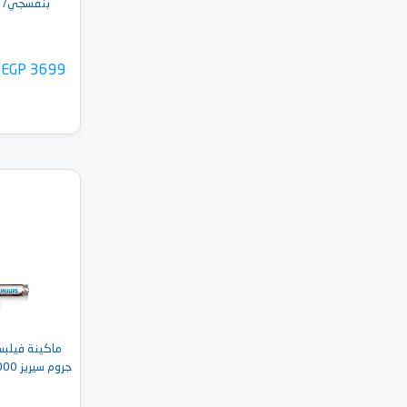
بنفسجي/ أبيض - 
EGP 3699
أضف 
ماكينة فيلبس
جروم سيريز 1000 للرجال - BG1024/16