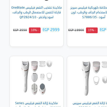
لاقة كهربائية فيليبس سيريز
ماكينة تشذيب الشعر فيليبس OneBlade
70 للاستخدام الجاف والرطب، لون
قابلة للشحن للاستعمال الرطب والجاف،
أسود - S7886/35
اسود واخضر - QP2824/10
EGP 2999
EGP
EGP 3550
EGP 19900
- 16%
- 15%
أضف إلى السلة
أضف إلى السلة
 ازالة الشعر فيليبس سيريس
ماكينة إزالة الشعر فيليبس Series