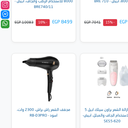
 ابيض - BRE 710
8000 للاستخدام الرطب والجاف، أبيض -
BRE740/11
EGP 8499
EGP
EGP 10083
EGP 7041
- 16%
- 15%
أضف إلى السلة
أضف إلى السلة
ماكينة ازالة الشعر براون سيلك ابيل 5
مجفف الشعر راش براش، 2300 وات،
لاستخدام الجاف والمبلل، ابيض-
اسود - RB-D3PRO
SES5-620