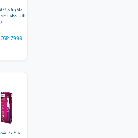
للاستخدام الجاف 
0
EGP 7999
أضف 
ماكينة تشذيب