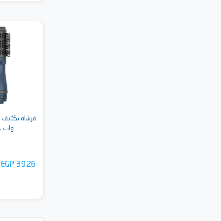
أضف 
وات ، اس
EGP 3926