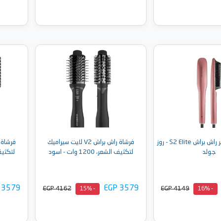
إلى السلة
أضف إلى السلة
مكواه فرد الشعر راش براش S2 Elite - روز
فرشاة راش براش V2 لايت سيراميك
جولد
لتكثيف الشعر، 1200 وات - اسود
لتكثيف الشعر
 3579
EGP 3579
EGP 4162
EGP 4149
- 15%
- 16%