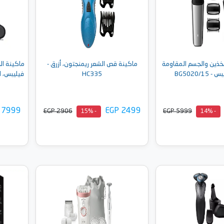
فخذين والجسم المقاومة
ماكينة قص الشعر ريمنجتون، أزرق -
BG5020/1
HC335
فيليبس، ل
 7999
EGP 2499
EGP 2906
EGP 5999
- 15%
- 14%
إلى السلة
أضف إلى السلة