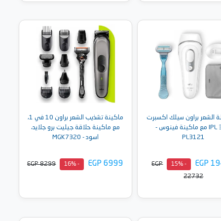
أضف إلى السلة
أضف إلى السلة
لة الشعر براون سيلك اكسبرت
ماكينة تشذيب الشعر براون 10 في 1،
برو 3 IPL مع ماكينة فينوس -
مع ماكينة حلاقة جيليت برو جلايد،
PL3121
اسود - MGK7320
EGP 6999
EGP 1
EGP 8299
EGP
- 16%
- 15%
22732