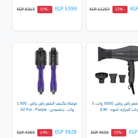
EGP 5399
EG
EGP 6315
EGP 11207
- 15%
- 15%
أضف إلى السلة
أضف إلى السلة
مجفف شعر راش براش، 3000 وات، 3
فرشاة تكثيف الشعر راش براش ، 1300
ات الحرارة، اسود - D3K
وات ، بنفسجي - V2 Pro - Purple
EGP 3926
EGP
EGP 4565
EGP 4650
- 14%
- 15%