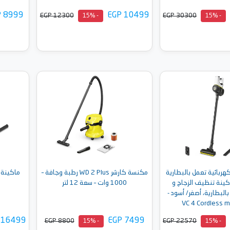
P 8999
EGP 10499
EGP 12300
EGP 30300
- 15%
- 15%
إلى السلة
أضف إلى السلة
ربائية تعمل بالبطارية
مكنسة كارشر WD 2 Plus رطبة وجافة –
ماكينة ت
كينة تنظيف الزجاج و
1000 وات – سعة 12 لتر
بالبطارية، أصفر/ أسود -
VC 4 Cordless 
 16499
EGP 7499
EGP 8800
EGP 22570
- 15%
- 15%