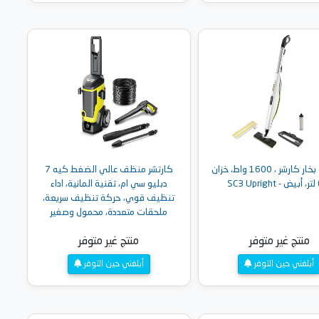
أضف إلى السلة
ممسحة بخار كارشر ، 1600 واط، خزان
كارتشر منظف عالي الضغط كيه 7
SC
دبليو سي ام، تقنية المانية، اداء
تنظيف قوي، حركة تنظيف سريعة،
ملحقات متعددة، محمول وصغير
الحجم وقابل للتعديل، اصفر - K 7 WCM
منتج غير متوفر
منتج غير متوفر
أبلغني حين التوفر
أبلغني حين التوفر