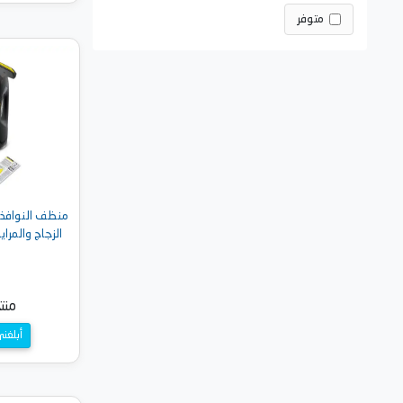
متوفر
أضف 
منظف النوافذ 
الزجاج والمرايا - Black Edition
منت
أبلغن