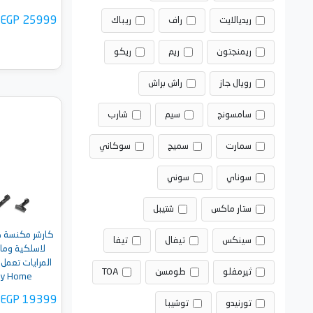
EGP 25999
ريديالايت
راف
ريباك
ريمنجتون
ريم
ريكو
رويال جاز
راش براش
سامسونج
سيم
شارب
أضف 
سمارت
سميج
سوكاني
سوناي
سوني
ستار ماكس
شتيبل
كارشر مكنسة كه
سينكس
تيفال
تيفا
لاسلكية وما
المرايات تعمل 
ثيرمفلو
طومسن
TOA
my Home
EGP 19399
تورنيدو
توشيبا