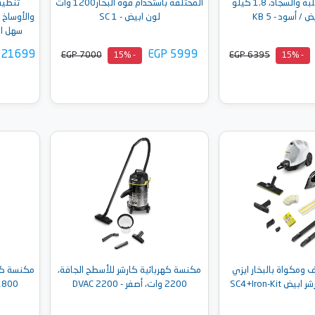
للأرضيات الصلبة والسجاد، 1.8 كيلو
المختلفة باستخدام قوة البخار1200 وات
تنظيف 
/ أسود - KB 5
لون ابيض - SC 1
والأوساخ ب
سهل التحك
 21699
EGP 5999
EGP 7000
EGP 6395
- 15%
- 15%
إلى السلة
أضف إلى السلة
ومكواة بالبخار ايزي
مكنسة كهربائية كارشر للأسطح الجافة،
مكنسة كهر
SC4+Iron-Kit
2200 وات، أصفر - DVAC 2200
1800 وات، اسود -  1800