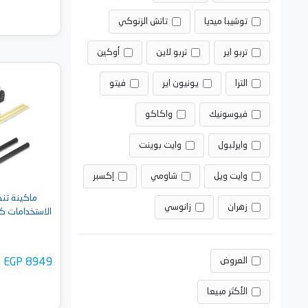
توشيبا ميديا
تاتش الزنوكي
تربو اير
تربو لاين
أوكين
الترا
يونيون اير
فيتو
أضف 
فيوسونيك
واكاكو
وايرلبول
وايت بوينت
وايت ويل
شاومي
إكسبر
ماكينة تنظ
زهران
زانوسي
العروض
EGP 8949
الأكثر مبيعا