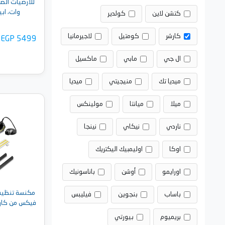
وات، ابيض 
كتشن لاين
كولدير
كارشر
كومتيل
لاجيرمانيا
EGP 5499
ال جي
مابي
ماكسيل
ميديا تك
منيجيتي
ميديا
ميلا
ميانتا
مولينكس
أضف 
ناردي
نيكاي
نينجا
اوكا
اوليمبيك اليكتريك
اورايمو
أوشن
باناسونيك
مكنسة تنظيف 
باساب
بنجوين
فيليبس
فيكس من كارشر ابيض 
بريميوم
بيورتي