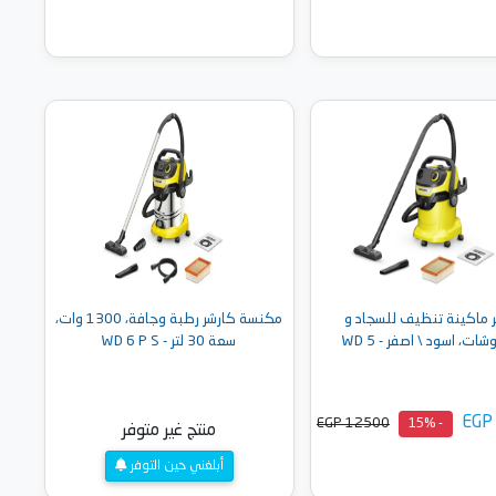
أضف إلى السلة
أضف إلى السلة
 ماكينة تنظيف للسجاد و
مكنسة كارشر رطبة وجافة، 1300 وات،
شات، اسود \ اصفر - WD 5
سعة 30 لتر - WD 6 P S
EGP
EGP 12500
- 15%
منتج غير متوفر
أبلغني حين التوفر