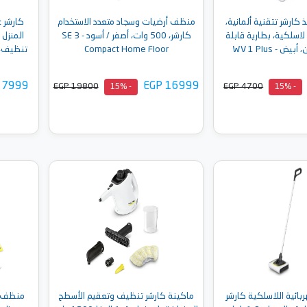
كارشر تتقنية ألمانية،
منظف أرضيات وسجاد متعدد الاستخدام
كارشر 
اسلكية، بطارية قابلة
كارشر، 500 وات، أصفر / أسود - SE 3
ض - WV 1 Plus
Compact Home Floor
 7999
EGP 16999
EGP 19800
EGP 4700
- 15%
- 15%
إلى السلة
أضف إلى السلة
بائية اللاسلكية كارشر
ماكينة كارشر تنظيف وتعقيم الأسطح