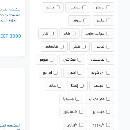
فريش
فولجور
جالانز
مكنسة النوافذ 
ممسحة نوافذ ل
جليم
جرونيا
لإعادة الشحن، أبي
جولف ستريم
هاير
هانز
EGP 3999
هايس
هيلر
هايسنس
هايسنس
هيتاشي
هوفر
اي كوك
ايديال
اي دو
أضف 
انديست
إنستا
جاك
جي بي ال
جـــيديا
جيت اير
كلفنيتور
كينوود
كريازي
المكنسة الكهر