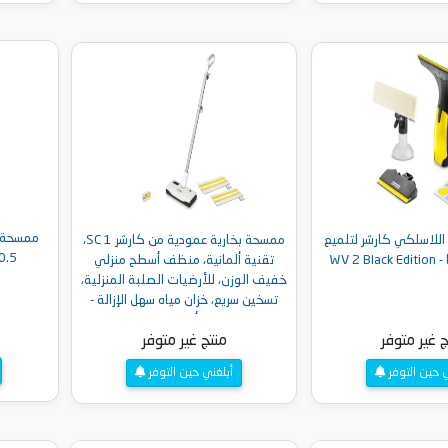
إلى السلة
أضف إلى السلة
اللاسلكي كارشر لتلميع
ممسحة بخارية عمودية من كارشر SC 1،
0.5 لتر، أبيض - 3 Upright
WV 2 
تقنية ألمانية، منظف أسطح منزلي
خفيف الوزن، للأرضيات الصلبة المنزلية،
تسخين سريع، خزان مياه سهل الإزالة -
أبيض
ج غير متوفر
منتج غير متوفر
ي حين التوفر
أبلغني حين التوفر