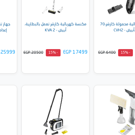
مكنسة كهربائية محمولة كارشر،70
مكنسة كهربائية كارشر تعمل بالبطارية،
يض - CVH2
أبيض - KVA 2
إعدادا
 25999
EGP 17499
EGP 20500
EGP 6400
- 15%
- 15%
إلى السلة
أضف إلى السلة