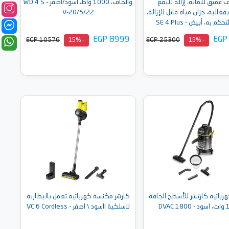
عميق للغاية، إزالة للبقع
والجاف، 1000 واط، أسود/أصفر - WD 4 S
فعالية، خزان مياه قابل للإزالة،
V-20/5/22
م به، أبيض - SE 4 Plus
EGP 8999
EGP
EGP 10576
EGP 25300
- 15%
- 15%
أضف إلى السلة
أضف إلى السلة
بائية كارتشر للأسطح الجافة،
كارشر مكنسة كهربائية تعمل بالبطارية
DVAC
لاسلكية ااسود \ اصفر - VC 6 Cordless