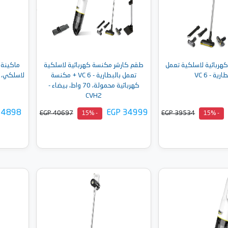
هربائية لاسلكية تعمل
طقم كارشر مكنسة كهربائية لاسلكية
ماكينة ك
ارية - VC 6
تعمل بالبطارية - VC 6 + مكنسة
لاسلكي، تن
كهربائية محمولة، 70 واط، بيضاء -
CVH2
 4898
EGP 34999
EGP 40697
EGP 39534
- 15%
- 15%
إلى السلة
أضف إلى السلة