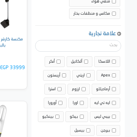
منقي هواء
مكانس و منظفات بخار
علامة تجارية
مكنسة كارشر ك
بالبط
اللاسكا
ألكاتيل
أنكر
EGP 33999
Apex
اريتي
أريستون
أرماديللو
ارزوم
استرا
ايه تي ايه
اورا
أورورا
أضف 
بيبي ليس
بيكو
بينكيو
بيرجن
بيسيل