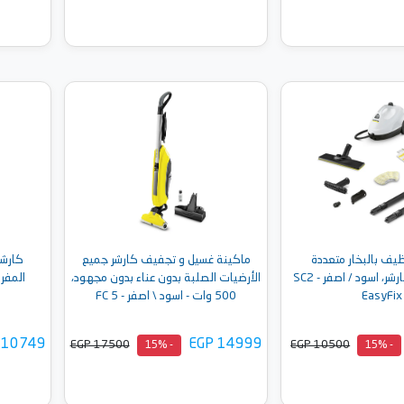
إلى السلة
أضف إلى السلة
يف بالبخار متعددة
ماكينة غسيل و تجفيف كارشر جميع
كارشر
الاستخدامات‎ كارشر، اسود / اصفر - SC2
الأرضيات الصلبة بدون عناء بدون مجهود،
المفرو
EasyFix
500 وات - اسود \ اصفر - FC 5
 10749
EGP 14999
EGP 17500
EGP 10500
- 15%
- 15%