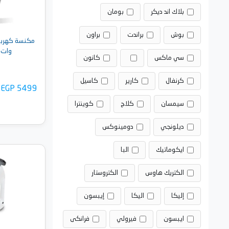
بلاك اند ديكر
بومان
بوش
براندت
براون
وات،أب
سي ماكس
كانون
كرنفال
كارير
كاسيل
EGP 5499
سيمسان
كلاج
كوينترا
ديلونجي
دومينوكس
ايكوماتيك
البا
أضف 
الكتريك هاوس
الكتروستار
إليكا
اليكا
إيبسون
ايبسون
فيرولي
فرانكى