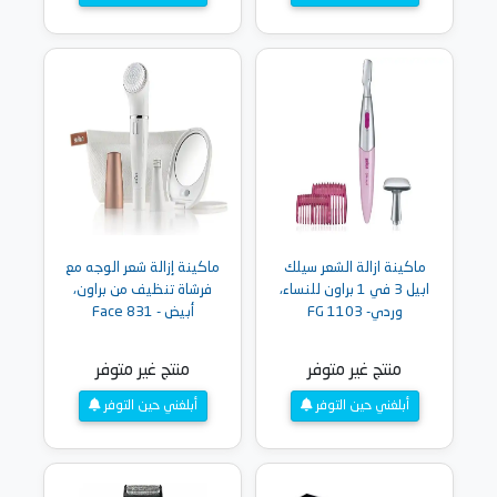
ماكينة ازالة الشعر سيلك
ماكينة إزالة شعر الوجه مع
ابيل 3 في 1 براون للنساء،
فرشاة تنظيف من براون،
وردي- FG 1103
أبيض - Face 831
منتج غير متوفر
منتج غير متوفر
أبلغني حين التوفر
أبلغني حين التوفر