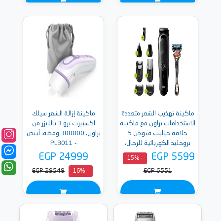
ماكينة تهذيب الشعر متعددة
ماكينة إزالة الشعر سيلك
الاستخدامات براون مع ماكينة
اكسبيرت برو 3 بالليزر من
حلاقة جيليت فيوجن 5
براون، 300000 ومضة، أبيض
بروجليد الكهربائية للرجال،
- PL3011
اسود- MGK5260
EGP 24999
EGP 5599
- 15%
EGP 29548
EGP 6551
- 16%