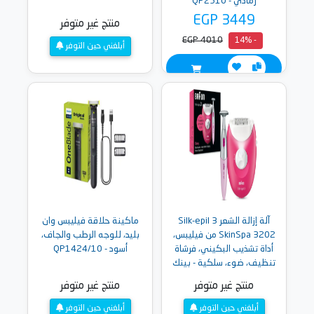
رمادي - QP2510
EGP 3449
منتج غير متوفر
EGP 4010
- 14%
أبلغني حين التوفر
آلة إزالة الشعر Silk-epil 3
ماكينة حلاقة فيليبس وان
SkinSpa 3202 من فيليبس،
بليد، للوجه الرطب والجاف،
أداة تشذيب البكيني، فرشاة
أسود - QP1424/10
تنظيف، ضوء، سلكية - بينك
منتج غير متوفر
منتج غير متوفر
أبلغني حين التوفر
أبلغني حين التوفر