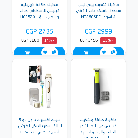
ماكينة تشذيب بيبي ليس
ماكينة حلاقة كهربائية
متعددة الاستخدامات 11 في
فيليبس للاستخدام الجاف
1، اسود - MT860SDE
والرطب، ازرق - HC3520
EGP 2735
EGP 2999
EGP 3180
EGP 3496
- 14%
- 15%
ماكينة حلاقة وتشذيب
سيلك اكسبرت براون برو 5
فيليبس ون بليد، للشعر
لازالة الشعر بالنبض الضوئي،
الجاف والمبلل، اخضر /
أبيض / ذهبي - PL5257