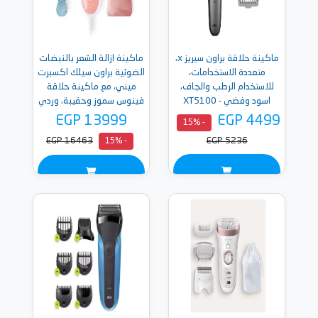
ماكينة حلاقة براون سيريز x،
ماكينة ازالة الشعر بالنبضات
متعددة الاستخدامات،
الضوئية براون سيلك اكسبرت
للاستخدام الرطب والجاف،
ميني، مع ماكينة حلاقة
اسود وفضي - XT5100
فينوس سموز وحقيبة، وردي
- PL1014
EGP 13999
EGP 4499
- 15%
EGP 16463
EGP 5236
- 15%