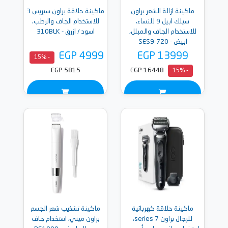
ماكينة ازالة الشعر براون
ماكينة حلاقة براون سيريس 3
سيلك ابيل 9 للنساء،
للاستخدام الجاف والرطب،
للاستخدام الجاف والمبلل،
اسود / ازرق - 310BLK
ابيض - SES9-720
EGP 4999
EGP 13999
- 15%
EGP 5815
EGP 16448
- 15%
ماكينة حلاقة كهربائية
ماكينة تشذيب شعر الجسم
للرجال براون series 7،
براون ميني، استخدام جاف