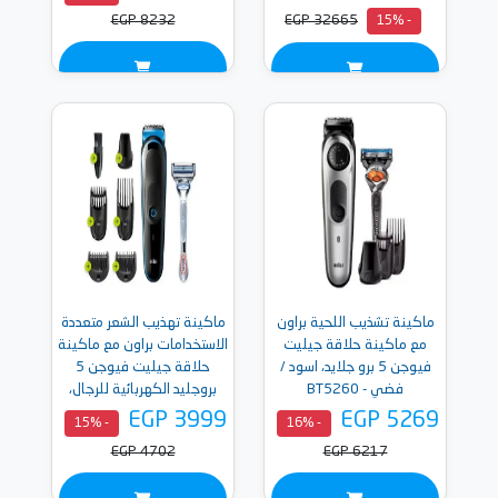
EGP 8232
EGP 32665
- 15%
ماكينة تشذيب اللحية براون
ماكينة تهذيب الشعر متعددة
مع ماكينة حلاقة جيليت
الاستخدامات براون مع ماكينة
فيوجن 5 برو جلايد، اسود /
حلاقة جيليت فيوجن 5
فضي - BT5260
بروجليد الكهربائية للرجال،
اسود- MGK3242
EGP 3999
EGP 5269
- 15%
- 16%
EGP 4702
EGP 6217