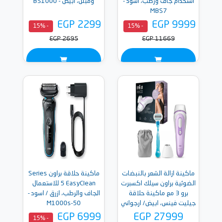
استخدام جاف ورطب، أسود -
ومبلل، ابيض - BS1000
MBS7
EGP 2299
EGP 9999
- 15%
- 15%
EGP 2695
EGP 11669
ماكينة ازالة الشعر بالنبضات
ماكينة حلاقة براون Series
الضوئية براون سيلك اكسبرت
5 EasyClean للاستعمال
برو 3 مع ماكينة حلاقة
الجاف والرطب، ازرق / اسود -
جيليت فينس، ابيض/ ارجواني
50-M1000s
- PL3111
EGP 6999
EGP 27999
- 15%