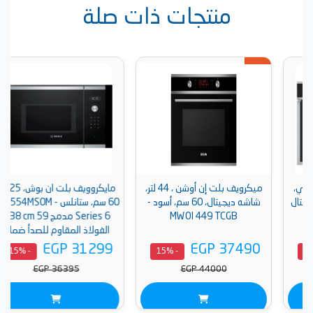
منتجات ذات صلة
ميكرويف بلت إن أوشن ، 44 لتر،
مايكروويف بلت ان بوش، 25 لتر،
شاشه ديجيتال، 60 سم، أسود -
60 سم، ستانلس - BEL554MS0M
MWOI 449 TCGB
Series 6 مدمج 59 x 38 cm
الفولاذ المقاوم للصدأ ضمان
دولى
EGP 31299
EGP 37490
- 15%
- 15%
EGP 36395
EGP 44000