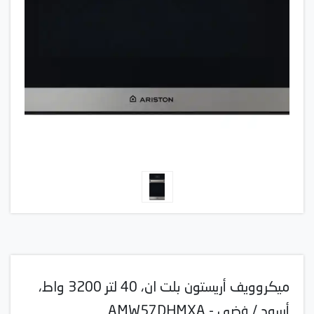
ميكروويف أريستون بلت ان، 40 لتر 3200 واط،
أسود / فضي - AMW57DHMXA