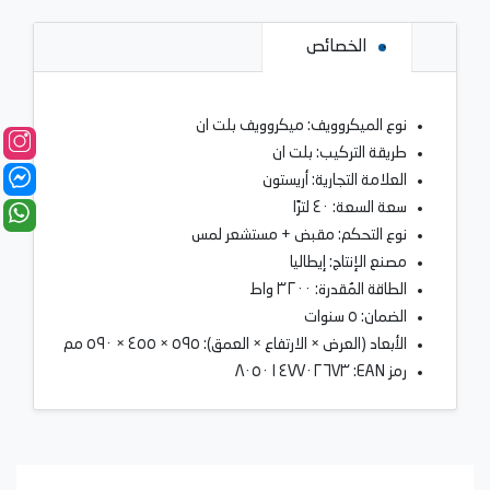
الخصائص
نوع الميكروويف: ميكروويف بلت ان
طريقة التركيب: بلت ان
العلامة التجارية: أريستون
سعة السعة: ٤٠ لترًا
نوع التحكم: مقبض + مستشعر لمس
مصنع الإنتاج: إيطاليا
الطاقة المُقدرة: ٣٢٠٠ واط
الضمان: ٥ سنوات
الأبعاد (العرض × الارتفاع × العمق): ٥٩٥ × ٤٥٥ × ٥٩٠ مم
رمز EAN: ٨٠٥٠١٤٧٧٠٢٦٧٣