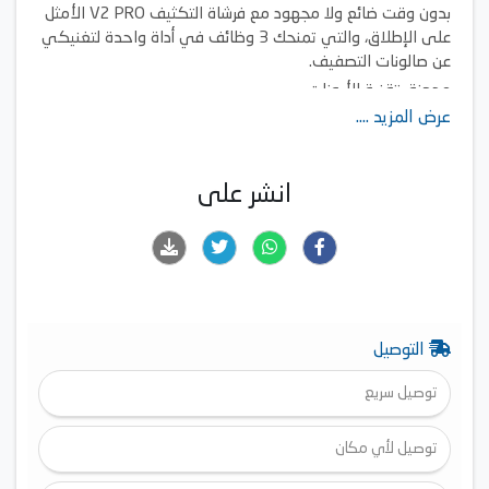
بدون وقت ضائع ولا مجهود مع فرشاة التكثيف V2 PRO الأمثل
على الإطلاق، والتي تمنحك 3 وظائف في أداة واحدة لتغنيكي
عن صالونات التصفيف.
مجهزة بتقنية الأيونات
عرض المزيد ....
تدفق هوائي قوي بزاوية 360 درجة يضمن لكِ إمكانية التجفيف
السريع للشعر
تصميم عريض بيضاوي الشكل مطلي بطبقة من السيراميك (19
انشر على
سم)
التوصيل
توصيل سريع
توصيل لأي مكان