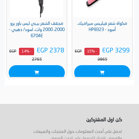
مكواة شعر فيليبس سيراميك،
مجفف الشعر بيبي ليس باور برو
أسود - HP8323
2000، 2000 وات، اسود/ ذهبي -
6704E
EGP 2378
EGP 3299
EGP
EGP
- 14%
- 15%
2765
3865
كن اول المشتركين
احصل على أحدث المعلومات حول المنتجات والمبيعات
والعروض. اشترك للحصول على احدث العروض .