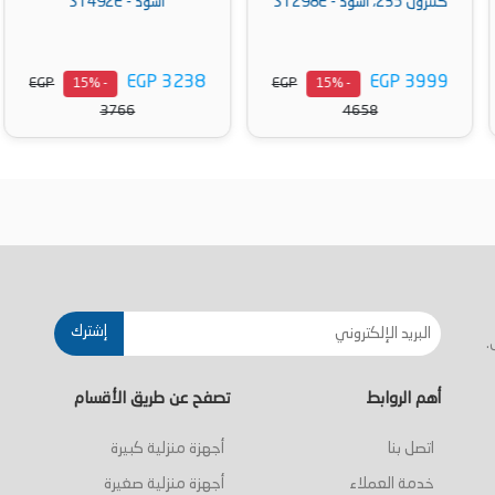
كنترول 235، اسود - ST298E
اسود - ST492E
EGP 3238
EGP 3999
EGP
EGP
- 15%
- 15%
3766
4658
أضف إلى السلة
أضف إلى السلة
إشترك
.
أهم الروابط
تصفح عن طريق الأقسام
اتصل بنا
أجهزة منزلية كبيرة
خدمة العملاء
أجهزة منزلية صغيرة