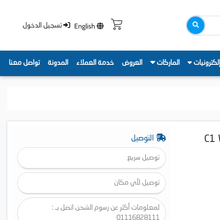
English
تسجيل الدخول
لكترونيات
الماركات
العروض
خدمة العملاء
المدونة
تواصل معنا
التوصيل
توصيل سريع
توصيل لأي مكان
لمعلومات أكثر عن رسوم الشحن اتصل بـ :
01116828111