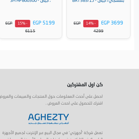
بنفسجي/ أبيض - BRT383/15
، أبيض - SM HP866300
EGP 5199
EGP 3699
EGP
EGP
- 15%
- 14%
6115
4299
أضف إلى السلة
أضف إلى السلة
كن اول المشتركين
احصل على أحدث المعلومات حول المنتجات والمبيعات والعروض
اشترك للحصول على احدث العروض .
تعمل شركة 'أجهزتي' في مجال البيع عبر الإنترنت لجميع الأجهزة