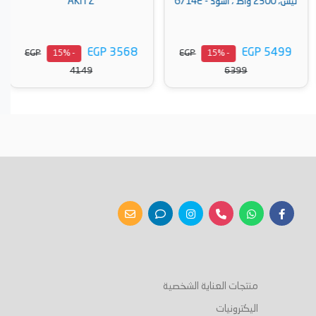
ليس، 2300 واط ، اسود - 6714E
AKITZ
EGP 3568
EGP 5499
EGP
EGP
- 15%
- 15%
4149
6399
أضف إلى السلة
أضف إلى السلة
منتجات العناية الشخصية
اليكترونيات