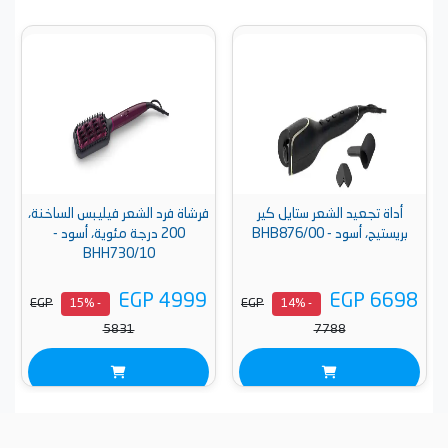
أداة تجعيد الشعر ستايل كير
فرشاة فرد الشعر فيليبس الساخنة،
بريستيج، أسود - BHB876/00
200 درجة مئوية، أسود -
BHH730/10
EGP 4999
EGP 6698
EGP
EGP
- 15%
- 14%
5831
7788