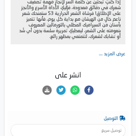
إذا كنتِ تبحثين عن كلمة السر لإنجاز مهمة تصفيف
شعرك في دقائق معدودة، فإليكِ الأداة الأسرع والأنجز
على الإطلاق! فرشاة الشعر الحرارية S3 ستمنحك شعر
ناعم خالِ من الهيشان مع بداية كل يوم، فأنها تتميز
بأسنان من السيراميك المطلي بالتورمالين المعروف
بنعومته على الشعر، ليعطيكِ تمريرة سلسة بدون أي شَد
أو تشابك لشعرك، لتتمتعي بمظهر رائع.
عرض المزيد ....
انشر على
التوصيل
توصيل سريع