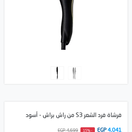
فرشاة فرد الشعر S3 من راش براش - أسود
EGP
4,041
4,699 EGP
- 15%