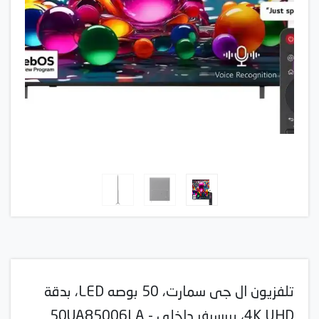
تلفزيون ال جى سمارت، 50 بوصه LED، بدقة
4K UHD، بريسيفر داخلي - 50UA85006LA