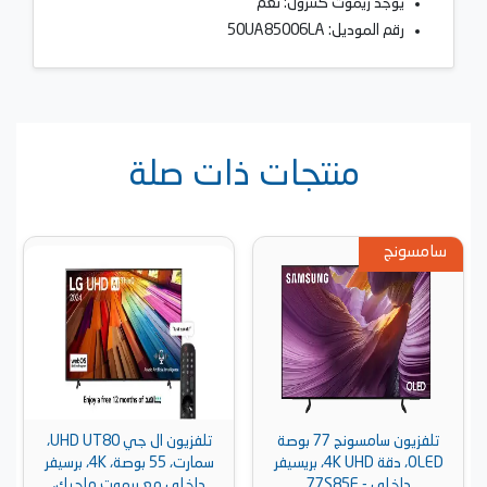
يوجد ريموت كنترول: نعم
رقم الموديل: 50UA85006LA
منتجات ذات صلة
سامسونج
تلفزيون سامسونج 77 بوصة
تلفزيون ال جي UHD UT80،
OLED، دقة 4K UHD، بريسيفر
سمارت، 55 بوصة، 4K، برسيفر
داخلي - 77S85F
داخلي مع ريموت ماجيك،