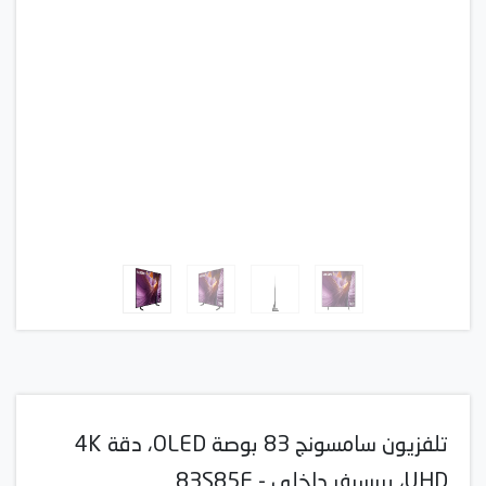
تلفزيون سامسونج 83 بوصة OLED، دقة 4K
UHD، بريسيفر داخلي - 83S85F