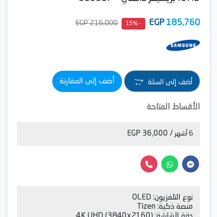
EGP
185,760
216,000 EGP
- 15%
أضف إلى المقارنة
أضف إلى السلة
الأقساط المتاحة
/ 36,000 EGP
6 أشهر
نوع التلفزيون: OLED
منصة ذكية: Tizen
دقة الشاشة: 4K UHD (3840x2160)