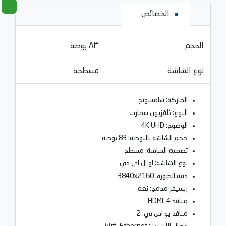
الخصائص
الحجم
٨٣ بوصة
نوع الشاشة
مسطحة
الماركة: سامسونج
النوع: تلفزيون سمارت
الوضوح: 4K UHD
حجم الشاشة بالبوصة: 83 بوصة
تصميم الشاشة: مسطح
نوع الشاشة: او ال اي دي
دقة الصورة: 3840x2160
ريسيفر مدمج: نعم
منافذ HDMI: 4
منافذ يو اس بي: 2