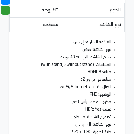
الحجم
٤٣ بوصة
نوع الشاشة
مسطحة
العلامة التجارية: إل جي
نوع الشاشة: ذكي
حجم الشاشة بالبوصة: 43 بوصة
المقاسات: (without stand), (with stand)
منافذ HDMI: 3
منافذ يو اس بي‎: 2
اتصال الانترنت: Wi-Fi, Ethernet
الوضوح: FHD
مخرج سماعة الرأس: نعم
تقنية HDR: Yes
تصميم الشاشة: مسطح
نوع الشاشة: ال اي دي
دقة الصورة: 1920x1080