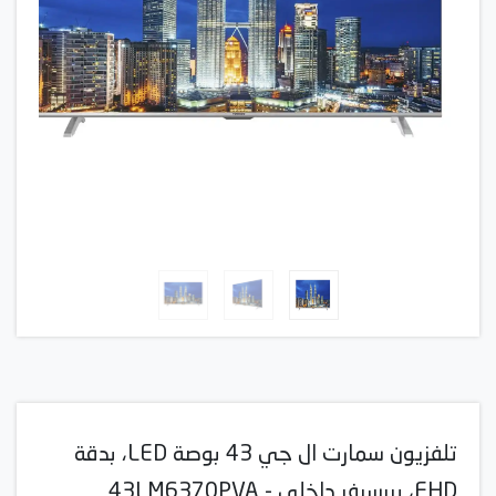
تلفزيون سمارت ال جي 43 بوصة LED، بدقة
FHD، بريسيفر داخلي - 43LM6370PVA