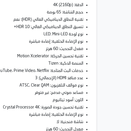
الدقة: 4K (2160p)
حجم الشاشة: 65 بوصة
تقنية النطاق الديناميكي العالي (HDR): نعم
تنسيق النطاق الديناميكي العالي: HDR 10+
نوع لوحة LED: Mini-LED
نوع الإضاءة الخلفية: إضاءة مباشرة
معدل التحديث: 60 هرتز
تقنية تحسين الحركة: Motion Xcelerator
المنصة الذكية: Tizen
خدمات البث المتاحة: Disney+، ESPN+، YouTube، Prime Video، Netflix
عدد منافذ HDMI (الإجمالي): 3
نوع موالف التلفزيون: ATSC، Clear QAM
مساعد صوتي مدمج: غير متوفر
اللون: أسود تيتانيوم
تقنية تحسين جودة الصورة: Crystal Processor 4K
نوع الإضاءة الخلفية: إضاءة مباشرة
شاشة منحنية: لا
معدل التحديث: 60 هرتز