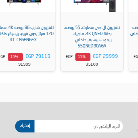
تلفزيون ال جى سمارت، 55 بوصه،
تلفزيون شارب 86 بوصة 4K، سمارت
بدقة 4K QNED، ماجيك
120 هرتز بدون فريم، ريسيفر داخلي
ريموت،بريسيفر داخلي -
- 4T-C86FN6EX
55QNED80A6A
EGP 79119
EGP 29999
EGP
EGP
- 15%
- 15%
91999
35100
أضف إلى السلة
أضف إلى السلة
إشترك
.