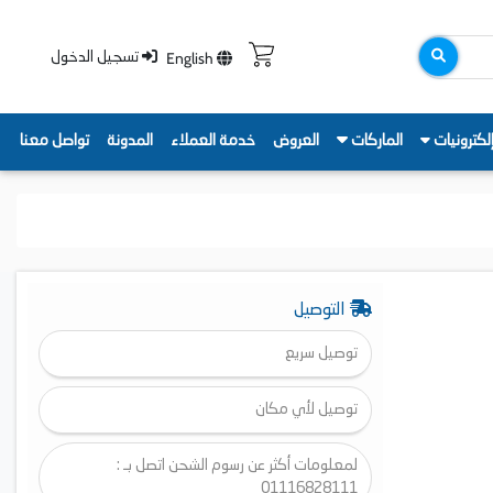
English
تسجيل الدخول
لكترونيات
الماركات
العروض
خدمة العملاء
المدونة
تواصل معنا
التوصيل
توصيل سريع
توصيل لأي مكان
لمعلومات أكثر عن رسوم الشحن اتصل بـ :
01116828111