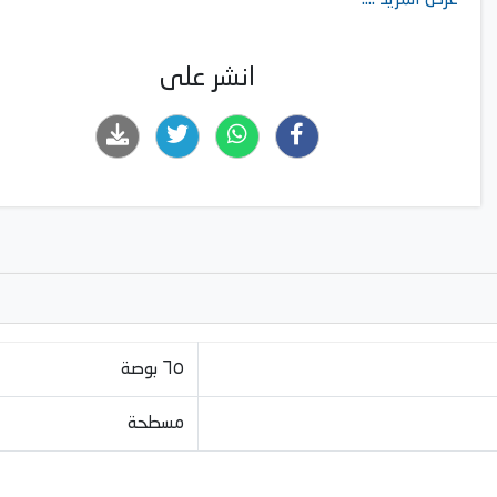
عرض المزيد ....
الاتصال الذكي: نعم، 1 ايثرنت (LAN)
الاتصال: 3 منافذ HDMI، و1 منفذ USB
سيريس: M70H
انشر على
٦٥ بوصة
مسطحة