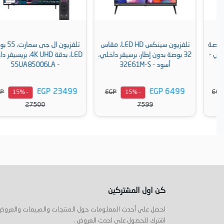
تلفزيون سينكس LED HD، مقاس
تلفزيون ال جى سمارت، 55 بوصه
32 بوصة بدون إطار، برسيفر داخلي،
LED، بدقة 4K UHD، بريسيفر داخلي
أسود - 32E61M-S
- 55UA85006LA
EGP 23499
EGP 6499
EGP
EGP
- 15%
- 15%
27500
7599
أضف إلى السلة
أضف إلى السلة
كن اول المشتركين
احصل على أحدث المعلومات حول المنتجات والمبيعات والعروض
اشترك للحصول على احدث العروض .