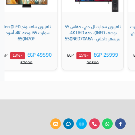
تلفزيون سمارت ال جي ، مقاس 55
تلفزيون سامسونج Neo QLED
بوصة ، QNED ، دقة 4K UHD ،
سمارت 65 بوصة، 4K، أسود -
ببريسفر داخلي - 55QNED70A6A
65QN70F
EGP 49590
EGP 25999
EGP
EGP
- 13%
- 15%
57000
30500
أضف إلى السلة
أضف إلى السلة