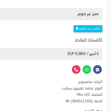
منتج غير متوفر
أبلغني حين التوفر
الأقساط المتاحة
/ 6,860 EGP
6 أشهر
البراند: سامسونج
النوع: شاشة تلفزيون سمارت
الشاشة: Mini LED
الدقة: 4K (3840x2160)
أهم المميزات: ريسيفر داخلي