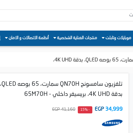
موبايلات وتابلت
منتجات العناية الشخصية
أنظمة الاتصالات و الامان
إ
تلفزيون سامسونج QN70H سمارت، 65 بوصه QLED،
بدقة 4K UHD، بريسيفر داخلي - 65M70H
EGP
34,999
41,160 EGP
- 15%