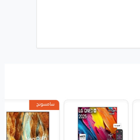
سامسونج