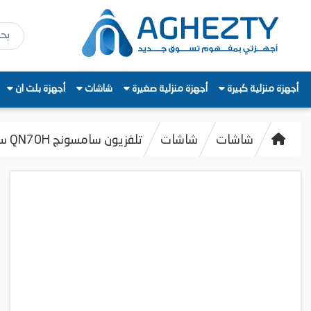
أجهزة منزلية كبيرة
أجهزة منزلية صغيرة
شاشات
أجهزة بلت ان
شاشات
شاشات
تلفزيون سامسونج QN70H سمارت، 65 بوصه QLED، بدقة 4K UHD،