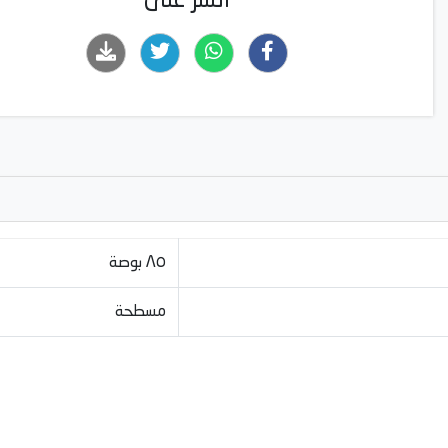
انشر على
٨٥ بوصة
مسطحة