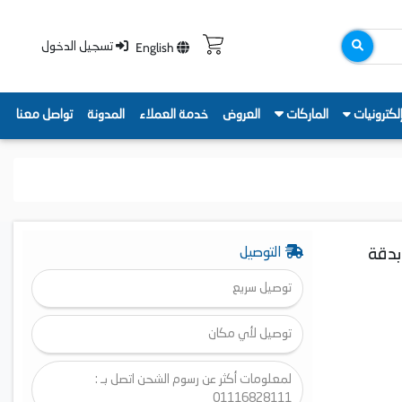
English
تسجيل الدخول
لكترونيات
الماركات
العروض
خدمة العملاء
المدونة
تواصل معنا
مسونج QN70H سمارت،85 بوصه QLED، بدقة
التوصيل
توصيل سريع
توصيل لأي مكان
لمعلومات أكثر عن رسوم الشحن اتصل بـ :
01116828111