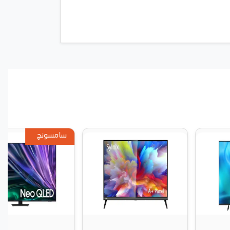
سامسونج