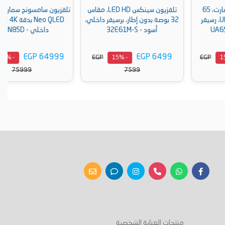
تلفزيون سينكس LED HD، مقاس
تلفزيون سامسونج سمارت 65 بوصة،
32 بوصة بدون إطار، برسيفر داخلي،
Neo QLED بدقة 4K مع ريسيفر
أسود - 32E61M-S
داخلي - 65QN85D
EGP 64999
EGP 6499
EGP
EGP
- 15%
- 15%
75999
7599
أضف إلى السلة
أضف إلى السلة
منتجات العناية الشخصية