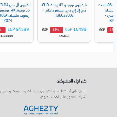
تليفزيون تورنيدو 43 بوصة، FHD،
تلفزيون ال جي OLED B4 سمارت،
دي إل إي دي، ريسيفر داخلي -
55 بوصة، 4K،، برسيفر داخلي مع
43EC3300E
ريموت ماجيك، OLED55B46LA
- 2024
EGP 94599
EGP 16499
EGP
EGP
- 15%
- 15%
109999
19400
أضف إلى السلة
أضف إلى السلة
كن اول المشتركين
احصل على أحدث المعلومات حول المنتجات والمبيعات والعروض
اشترك للحصول على احدث العروض .