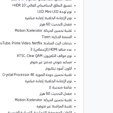
تنسيق النطاق الديناميكي العالي: HDR 10+
نوع لوحة LED: Mini-LED
نوع الإضاءة الخلفية: إضاءة مباشرة
معدل التحديث: 60 هرتز
تقنية تحسين الحركة: Motion Xcelerator
المنصة الذكية: Tizen
خدمات البث المتاحة: Disney+، ESPN+، YouTube، Prime Video، Netflix
عدد منافذ HDMI (الإجمالي): 3
نوع موالف التلفزيون: ATSC، Clear QAM
مساعد صوتي مدمج: غير متوفر
اللون: أسود تيتانيوم
تقنية تحسين جودة الصورة: Crystal Processor 4K
نوع الإضاءة الخلفية: إضاءة مباشرة
شاشة منحنية: لا
معدل التحديث: 60 هرتز
تقنية تحسين الحركة: Motion Xcelerator
تقنية المزامنة: غير متوفرة
اللغات المعروضة: الإنجليزية، الإسبانية الفرنسية