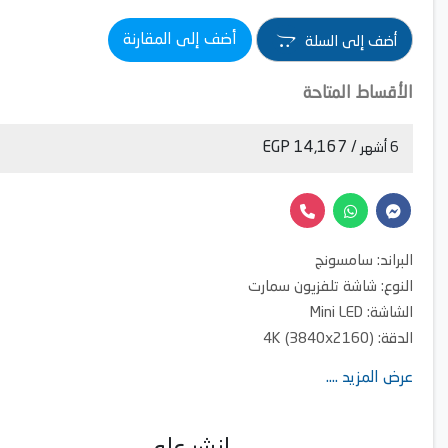
أضف إلى المقارنة
أضف إلى السلة
الأقساط المتاحة
/ 14,167 EGP
6 أشهر
البراند: سامسونج
النوع: شاشة تلفزيون سمارت
الشاشة: Mini LED
الدقة: 4K (3840x2160)
أهم المميزات: ريسيفر داخلي
عرض المزيد ....
الاتصال الذكي: نعم، 1 ايثرنت (LAN)
الاتصال: 3 منافذ HDMI، و1 منفذ USB
سيريس: M70H