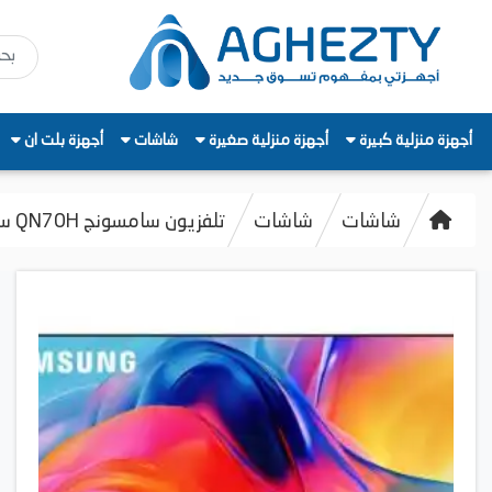
أجهزة منزلية كبيرة
أجهزة منزلية صغيرة
شاشات
أجهزة بلت ان
شاشات
شاشات
تلفزيون سامسونج QN70H سمارت،85 بوصه QLED، بدقة 4K UHD، بريسيفر