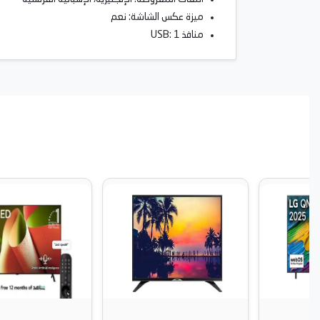
ميزة عكس الشاشة: نعم
منافذ USB: 1