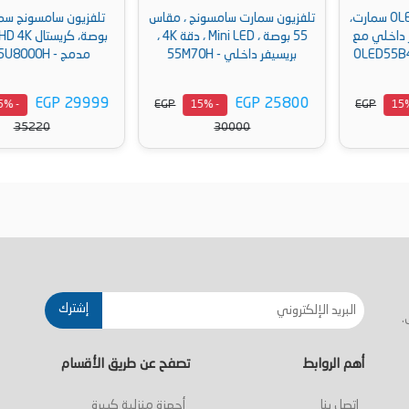
تلفزيون سمارت سامسونج ، مقاس
تلفزيون سامسونج سمارت، 65
55 بوصة ، Mini LED ، دقة 4K ،
بوصة، كريستال UHD 4K، رسيفر
بريسيفر داخلي - 55M70H
مدمج - UA65U8000H
EGP 29999
EGP 25800
EGP
EGP
- 15%
- 15%
35220
30000
أضف إلى السلة
أضف إلى السلة
إشترك
.
أهم الروابط
تصفح عن طريق الأقسام
اتصل بنا
أجهزة منزلية كبيرة