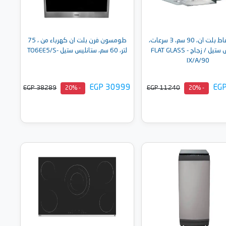
إليكا شفاط بلت ان، 90 سم، 3 سرعات،
طومسون فرن بلت ان كهرباء من ، 75
ستانليس ستيل / زجاج - FLAT GLASS
لتر، 60 سم، ستانليس ستيل -TO6EE5/S
IX/A/90
EGP 30999
EG
EGP 38289
EGP 11240
- 20%
- 20%
أضف إلى السلة
أضف إلى السلة