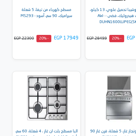
غسالة توشيبا تحميل علوي، 13 كيلو،
مسطح كهرباء من تيفا، 5 شعلة
باب هيدروليك، فضى - AW-
سيراميك، 90 سم، أسود - MS293
DUHN1600LUPEG(S
EGP 17949
EGP
EGP 22300
EGP 28499
- 20%
- 20%
أضف إلى السلة
أضف إلى السلة
سميج بوتجاز غاز، 5 شعلة، فرن غاز 90
البا مسطح بلت ان غاز ، 4 شعلة، 60 سم،