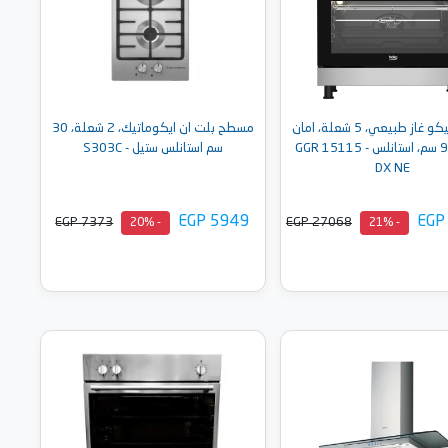
بوتاجاز بيكو غاز طبيعي، 5 شعلة، امان
مسطح بلت ان ايكوماتيك، 2 شعلة، 30
كامل، 90 سم، استانلس - GGR 15115
سم استانلس ستيل - S303C
DX NE
EGP 5949
EGP
EGP 7373
EGP 27068
- 20%
- 21%
أضف إلى السلة
أضف إلى السلة