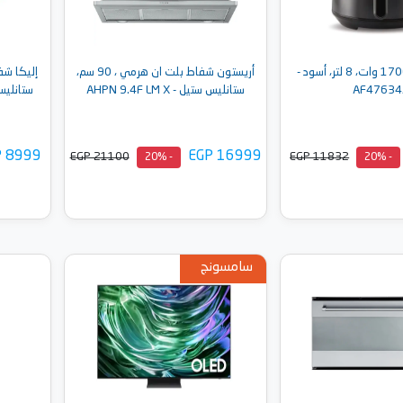
قلاية ميانتا 1700 وات، 8 لتر، أسود -
أريستون شفاط بلت ان هرمي ، 90 سم،
AF47634
ستانليس ستيل - AHPN 9.4F LM X
P 8999
EGP 16999
EGP 21100
EGP 11832
- 20%
- 20%
سامسونج
إلى السلة
أضف إلى السلة