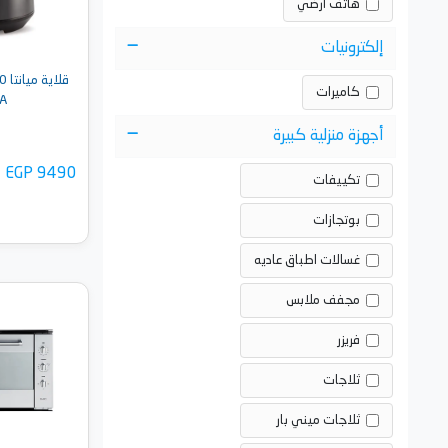
هاتف أرضي
إلكترونيات
كاميرات
A
أجهزة منزلية كبيرة
EGP 9490
تكييفات
بوتجازات
غسالات اطباق عاديه
مجفف ملابس
أضف 
فريزر
ثلاجات
ثلاجات ميني بار