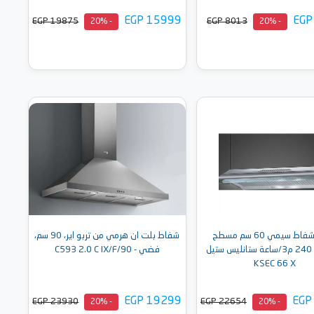
EGP 15999
EGP
EGP 19875
EGP 8013
- 20%
- 20%
أضف إلى السلة
أضف إلى السلة
سميج شفاط سيمي 60 سم مسطح
شفاط بلت ان هرمي من تربو اير، 90 سم،
كلاسيك 240 م3/ساعة ستانليس ستيل
فضي - C593 2.0 C IX/F/90
KSEC 66 X
EGP 19299
EGP
EGP 23930
EGP 22654
- 20%
- 20%