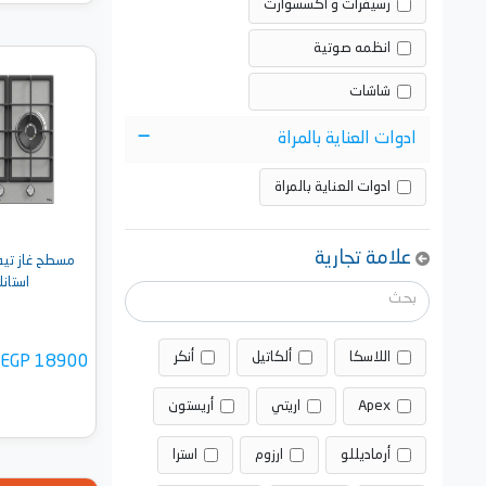
رسيفرات و اكسسوارت
انظمه صوتية
أضف 
شاشات
ادوات العناية بالمراة
ادوات العناية بالمراة
علامة تجارية
استانلس -
اللاسكا
ألكاتيل
أنكر
EGP 18900
Apex
اريتي
أريستون
أرماديللو
ارزوم
استرا