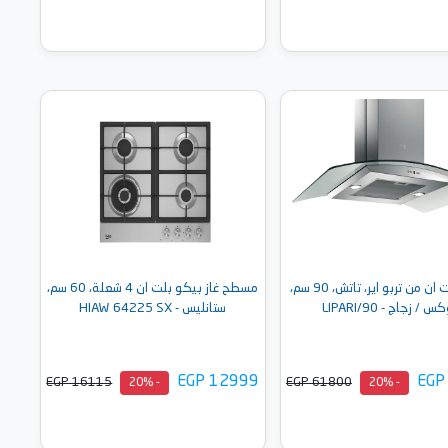
أضف إلى السلة
أضف إلى السلة
شفاط بلت ان من تربو اير، تاتش، 90 سم،
مسطح غاز بيكو بلت ان 4 شعلة، 60 سم،
 / زجاج - LIPARI/90
ستانليس - HIAW 64225 SX
EGP 12999
EGP
EGP 16115
EGP 61800
- 20%
- 20%