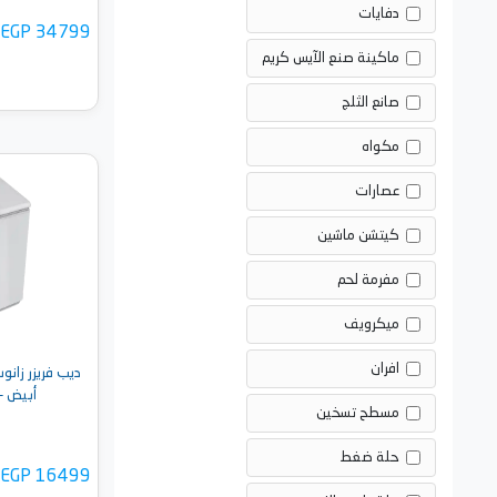
دفايات
EGP 34799
ماكينة صنع الآيس كريم
صانع الثلج
مكواه
عصارات
أضف 
كيتشن ماشين
مفرمة لحم
ميكرويف
افران
أبيض - CB2100A-W
مسطح تسخين
حلة ضغط
EGP 16499