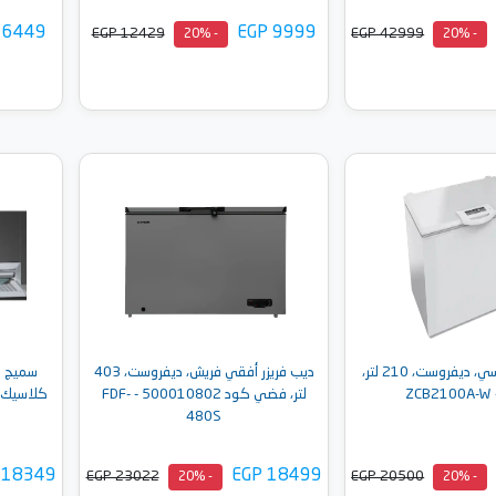
 6449
EGP 9999
EGP 12429
EGP 42999
- 20%
- 20%
إلى السلة
أضف إلى السلة
ديب فريزر زانوسي، ديفروست، 210 لتر،
ديب فريزر أفقي فريش، ديفروست، 403
Z
لتر، فضي كود 500010802 - FDF-
480S
 18349
EGP 18499
EGP 23022
EGP 20500
- 20%
- 20%