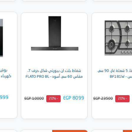
إلى السلة
أضف إلى السلة
مسطح غاز تيفا، 5 شعلة غاز، 90 سم،
شفاط بلت ان بيورتي شكل حرف T،
كهرباء استا
 BF181W
مقاس 60 سم، أسود - FLATO PRO BL
4999
EGP 8099
EGP 10000
EGP 23500
- 20%
- 20%