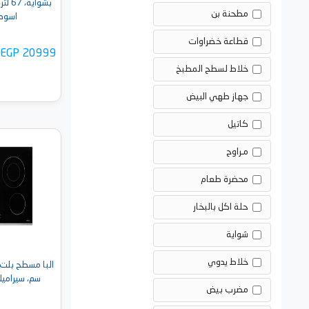
مطحنة بن
اسود - 4TTD
قطاعة خضراوات
EGP 20999
خلاط لسطح المطبخ
جهاز طهي البيض
كاتيل
مـراوح
أضف 
محضرة طعام
حلة اكل بالبخار
شواية
خلاط يدوي
سم، سيراميك أسود
مضرب بيض