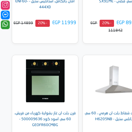
م، فضى - SX91ME
أمان بالكامل، استانليس ستيل - ENF60‐
444XD
EGP 11999
EGP 8
EGP 14899
EGP
- 20%
- 20%
111842
أضف إلى السلة
أضف إلى السلة
ايكوماتيك شفاط بلت ان هرمي ، 60 سم،
فرن بلت ان غاز بشواية كهرباء من فريش،
نلس ستيل - H6205NB
60 سم، اسود كود 500009636 -
GEOFR60CMBG