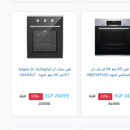
أضف إلى السلة
أضف إلى السلة
بوش فرن 60 سم 66 لتر بلت ان
فرن بيلت ان ايكوماتيك غاز بشواية،
نلس اسود HBJ558YS0G
67 لتر، 60 سم، اسود - G6444GT
EGP 20499
EGP 2
EGP
EGP
- 19%
- 20%
25000
31000