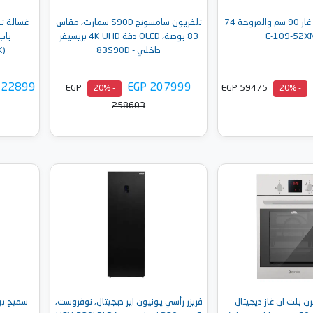
البا فرن بلت ان غاز 90 سم والمروحة 74
تلفزيون سامسونج S90D سمارت، مقاس
83 بوصة، OLED دقة 4K UHD بريسيفر
داخلي - 83S90D
K)
 22899
EGP 207999
EGP
EGP 59475
- 20%
- 20%
258603
إلى السلة
أضف إلى السلة
ن بلت ان غاز ديجيتال
فريزر رأسي يونيون اير ديجيتال، نوفروست،