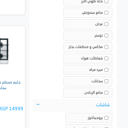
حلة طهي الارز
صانع سندوتش
عجان
توستر
أضف 
مكانس و منظفات بخار
شفاطات هواء
مبرد مياه
سخانات
ستانلس X
صانع الزبادى
شاشات
EGP 14999
بروجيكتور