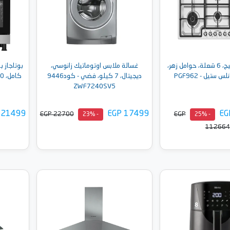
مسطح غاز سميج، 6 شعلة، حوامل زهر،
غسالة ملابس اوتوماتيك زانوسي،
ديجيتال، 7 كيلو، فضي - كود9446
ZWF7240SV5
 21499
EGP 17499
EG
EGP 22700
EGP
- 23%
- 25%
112664
أضف إلى السلة
إلى السلة