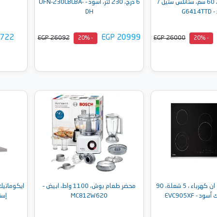
بشواية، 67 لتر، 60 سم، ستانلس ستيل /
6 درج، 230 لتر، اسود - UFN-230LBLBA-
س
G641
DH
9722
EGP 20999
EGP 26092
EGP 26000
- 20%
- 20%
إلى السلة
أضف إلى السلة
البا مسطح بلت ان كهرباء ، 5 شعلة، 90
محضر طعام بوش، 1100 واط، ابيض –
 - EVC905XF
MC812W620
إستا