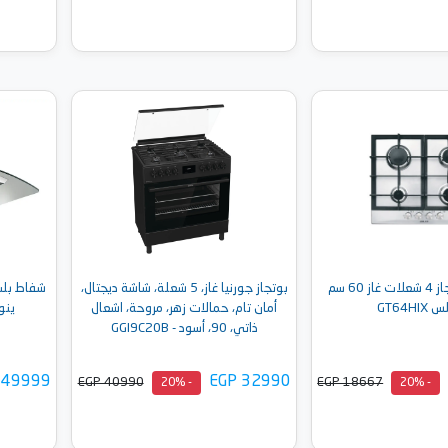
إلى السلة
أضف إلى السلة
جليم مسطح جاز 4 شعلات غاز 60 سم
بوتجاز جورنيا غاز، 5 شعلة، شاشة ديجتال،
GT64HI
أمان تام، حمالات زهر، مروحة، اشعال
ينوكس
ذاتي، 90، أسود - GGI9C20B
 49999
EGP 32990
EGP 40990
EGP 18667
- 20%
- 20%