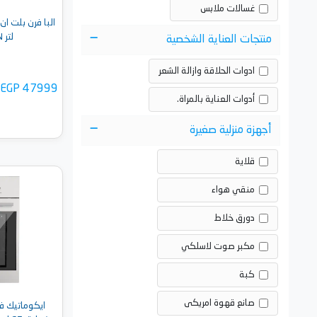
غسالات ملابس
لتر E-109-52XN
منتجات العناية الشخصية
ادوات الحلاقة وازالة الشعر
EGP 47999
أدوات العناية بالمراة.
أجهزة منزلية صغيرة
قلاية
منقي هواء
أضف 
دورق خلاط
مكبر صوت لاسلكي
كبة
صانع قهوة امريكى
ايكوماتيك فر