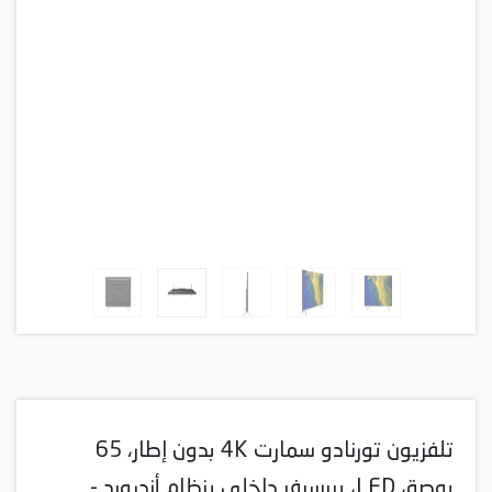
تلفزيون تورنادو سمارت 4K بدون إطار، 65
بوصة، LED، بريسيفر داخلي بنظام أندرويد -