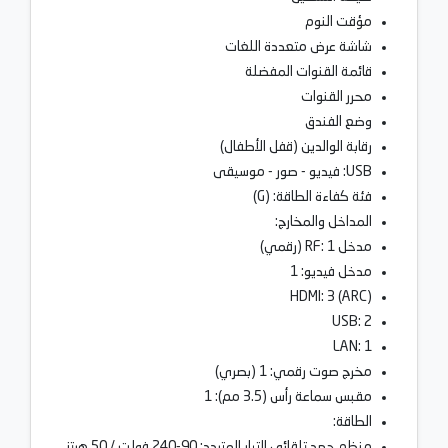
مؤقت النوم
شاشة عرض متعددة اللغات
قائمة القنوات المفضلة
محرر القنوات
وضع الفندق
رقابة الوالدين (قفل الأطفال)
USB: فيديو - صور - موسيقى
فئة كفاءة الطاقة: (G)
المداخل والمخارج:
مدخل RF: 1 (رقمي)
مدخل فيديو: 1
HDMI: 3 (ARC)
USB: 2
LAN: 1
مخرج صوت رقمي: 1 (بصري)
مقبس سماعة رأس (3.5 مم): 1
الطاقة:
منظم جهد تلقائي التيار المتردد: 90-240 فولت / 50 هرتز