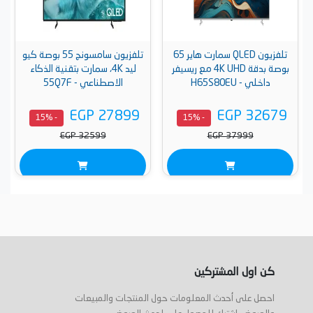
تلفزيون QLED سمارت هاير 65
تلفزيون سامسونج 55 بوصة كيو
بوصة بدقة 4K UHD مع ريسيفر
ليد 4K، سمارت بتقنية الذكاء
داخلي - H65S80EU
الاصطناعي - 55Q7F
EGP 27899
EGP 32679
- 15%
- 15%
EGP 32599
EGP 37999
كن اول المشتركين
احصل على أحدث المعلومات حول المنتجات والمبيعات