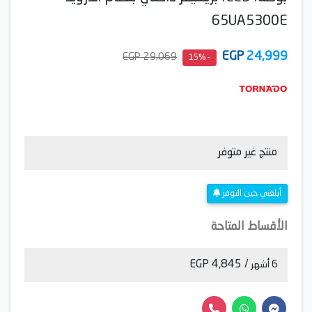
65UA5300E
EGP
24,999
29,069 EGP
- 15%
منتج غير متوفر
أبلغني حين التوفر
الأقساط المتاحة
/ 4,845 EGP
6 أشهر