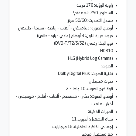
زاوية الرؤية: 178 درجة
السطوع: 250 شمعة/م²
معدل التحديث: 50/60 هرتز
أوضاع الصورة: ديناميكي - ألعاب - رياضة - سينما - طبيعي
درجة حرارة اللون: 3 أوضاع (عادي - بارد - دافئ)
نوع البث: رقمي (DVB-T/T2/S/S2)
HDR10
HLG (Hybrid Log Gamma)
الصوت:
تقنية الصوت: Dolby Digital Plus
صوت محيطي
قوة خرج الصوت: 10 واط × 2
أوضاع الصوت: ذكي - مستخدم - ألعاب - أفلام - موسيقى -
أخبار - ملعب
الميزات الذكية:
نظام التشغيل: أندرويد 11
إجمالي الذاكرة الداخلية: 16جيجابايت
مع مستقبل مدمج