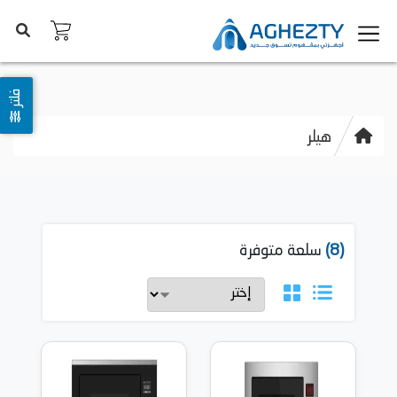
فلتر
هيلر
(8)
سلعة متوفرة