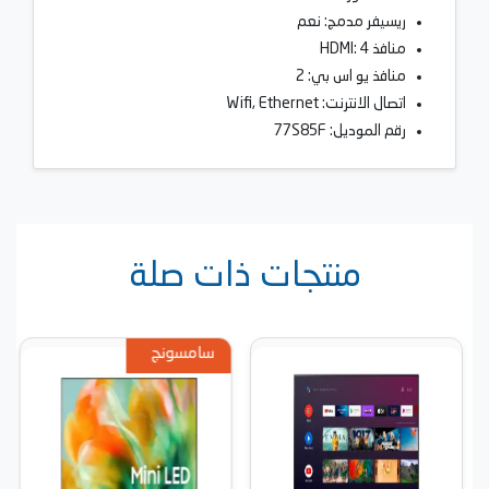
ريسيفر مدمج: نعم
منافذ HDMI: 4
منافذ يو اس بي: 2
اتصال الانترنت: Wifi, Ethernet
رقم الموديل: 77S85F
منتجات ذات صلة
سامسونج