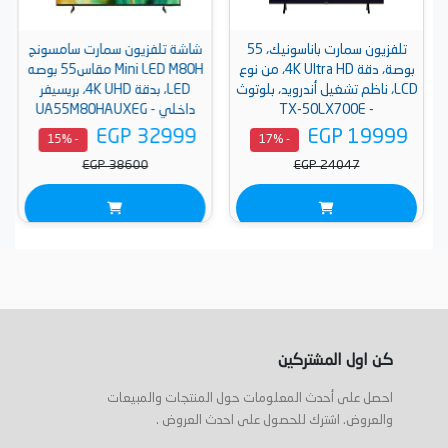
تلفزيون سمارت باناسونيك، 55
شاشة تلفزيون سمارت سامسونج
بوصة، دقة 4K Ultra HD، من نوع
Mini LED M80H مقاس55 بوصه
LCD، ناظم تشغيل أندرويد، بلوتوث
LED، بدقة 4K UHD، بريسيفر
- TX-50LX700E
داخلي - UA55M80HAUXEG
EGP 32999
EGP 19999
- 15%
- 17%
EGP 38600
EGP 24047
كن اول المشتركين
احصل على أحدث المعلومات حول المنتجات والمبيعات
والعروض. اشترك للحصول على احدث العروض .