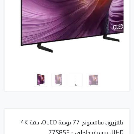
تلفزيون سامسونج 77 بوصة OLED، دقة 4K
UHD، بريسيفر داخلي - 77S85F