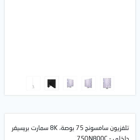
تلفزيون سامسونج 75 بوصة، 8K سمارت بريسيفر
داخلي - 75QN800C