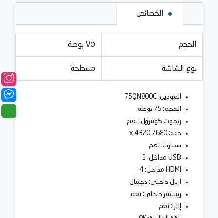
الخصائص
الحجم
٧٥ بوصة
نوع الشاشة
مسطحة
الموديل: 75QN800C
الحجم: 75 بوصة
ريموت كونترول: نعم
دقة: 7680 x 4320
سمارت: نعم
USB مداخل: 3
HDMI مداخل: 4
اريال داخلى: دجيتال
ريسيفر داخلي: نعم
إلترا: نعم