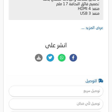
تصميم فائق النحافة 17 ملم
منفذ HDMI 4
منفذ USB 3
عرض المزيد ....
انشر على
التوصيل
توصيل سريع
توصيل لأي مكان