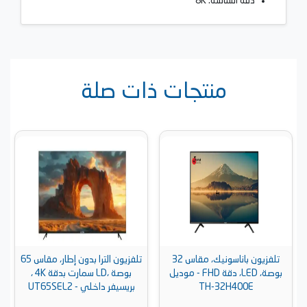
دقة الشاشة: 8K
منتجات ذات صلة
تلفزيون باناسونيك، مقاس 32
تلفزيون الترا بدون إطار، مقاس 65
بوصة، LED، دقة FHD - موديل
بوصة ،LD سمارت بدقة 4K ،
TH-32H400E
بريسيفر داخلي - UT65SEL2