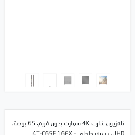
تلفزيون شارب 4K سمارت بدون فريم، 65 بوصة،
UHD، ريسيفر داخلي - 4T-C65FJ16EX