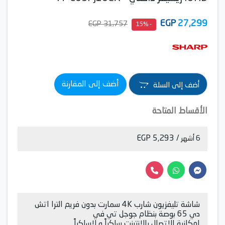
EGP
27,299
31,757 EGP
- 15%
أضف إلى المقارنة
أضف إلى السلة
الأقساط المتاحة
/ 5,293 EGP
6 أشهر
شاشة تليفزيون شارب 4K سمارت بدون فريم الترا اتش
دي 65 بوصة بنظام جوجل تي في
إمكانية الاتصال بالانترنت سلكياً و لاسلكياً