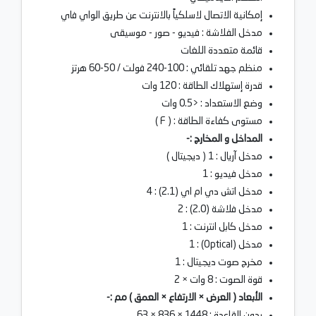
إمكانية الاتصال لاسلكياً بالانترنت عن طريق الواي فاي
مدخل الفلاشة : فيديو - صور - موسيقى
قائمة متعددة اللغات
منظم جهد تلقائي : 100-240 فولت / 50-60 هرتز
قدرة إستهلاك الطاقة : 120 وات
وضع الاستعداد : <0.5 وات
مستوى كفاءة الطاقة : ( F )
المداخل و المخارج :-
مدخل آريال : 1 ( ديجيتال )
مدخل فيديو : 1
مدخل اتش دي ام اي (2.1) : 4
مدخل فلاشة (2.0) : 2
مدخل كابل انترنت : 1
مدخل (Optical) : 1
مخرج صوت ديجيتال : 1
قوة الصوت : 8 وات × 2
الأبعاد ( العرض × الارتفاع × العمق ) مم :-
بدون القاعدة : 1448 × 836 × 63