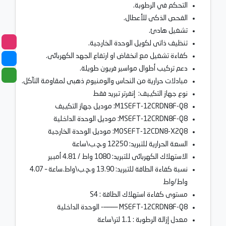
التحكم في الرطوبة.
الفحص الذكى للأعطال.
تشغيل هادئ.
تنظيف ذاتى لكويل الوحدة الخارجية.
كفاءة تشغيل مع انخفاض او ارتفاع الجهد الكهربائى.
دعم تركيب أطوال مواسير فريون طويلة.
مبادلات حرارية من النحاس والومنيوم ذهبى لمقاومة التآكل.
نوع جهاز التكييف: إنفرتر تبريد فقط
M1SEFT-12CRDN8F-Q8: موديل جهاز التكييف
MSEFT-12CRDN8F-Q8: موديل الوحدة الداخلية
MOSEFT-12CDN8-X2Q8: موديل الوحدة الخارجية
السعة الحرارية للتبريد: 12250 و.ح.ب\ساعة
الاستهلاك الكهربائى للتبريد: 1080 واط / 4.81 أمبير
نسبة كفاءة الطاقة للتبريد: 13.90 و.ح.ب\واط.ساعة – 4.07
واط/واط
مستوى كفاءة استهلاك الطاقة : S4
MSEFT-12CRDN8F-Q8 —–——- الوحدة الداخلية
معدل إزالة الرطوبة : 1.1 لتر\ساعة