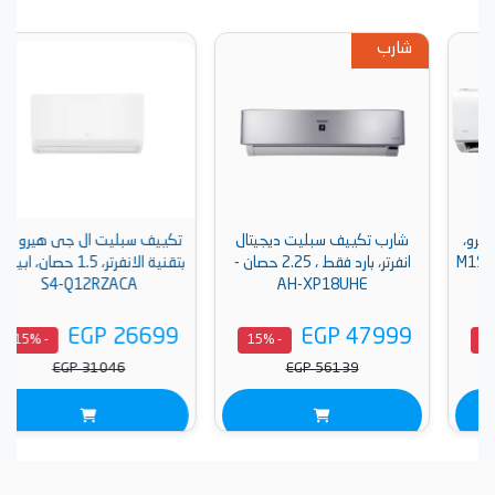
شارب
شارب تكييف سبليت ديجيتال
تكييف سبليت ال جى هيرو بارد
انفرتر، بارد فقط ، 2.25 حصان -
بتقنية الانفرتر، 1.5 حصان، ابيض -
S4-Q12RZACA
AH-XP18UHE
EGP 26699
EGP 47999
- 15%
- 15%
EGP 31046
EGP 56139