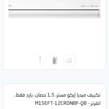
تكييف ميديا إيكو مستر، 1.5 حصان، بارد فقط،
انفرتر - M1SEFT-12CRDN8F-Q8