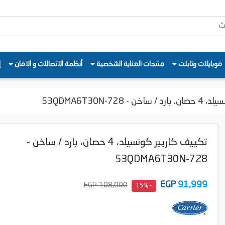
موبايلات وتابلت
منتجات العناية الشخصية
أنظمة الاتصالات و الامان
إ
53QDMA6T30N-728
تكييف كاريير كونسيلد، 4 حصان، بارد / ساخن -
53QDMA6T30N-728
EGP
91,999
108,000 EGP
- 15%