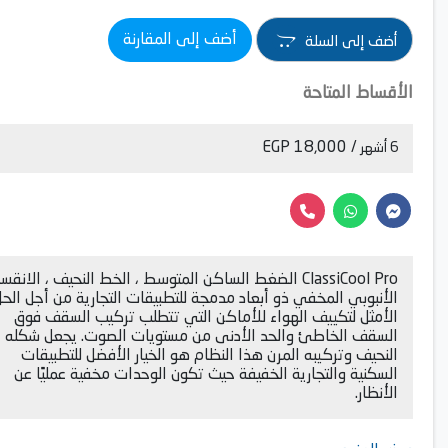
أضف إلى المقارنة
أضف إلى السلة
الأقساط المتاحة
/ 18,000 EGP
6 أشهر
ClassiCool Pro الضغط الساكن المتوسط ​​، الخط النحيف ، الانقس
الأنبوبي المخفي ذو أبعاد مدمجة للتطبيقات التجارية من أجل الح
الأمثل لتكييف الهواء للأماكن التي تتطلب تركيب السقف فوق
السقف الخاطئ والحد الأدنى من مستويات الصوت. يجعل شكله
النحيف وتركيبه المرن هذا النظام هو الخيار الأفضل للتطبيقات
السكنية والتجارية الخفيفة حيث تكون الوحدات مخفية عمليًا عن
الأنظار.