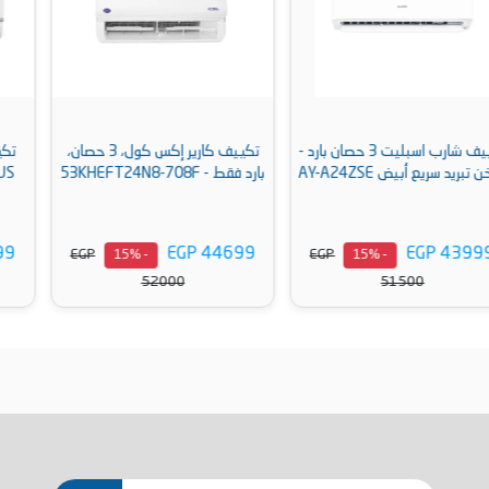
تكييف كارير إكس كول، 3 حصان،
تكييف ال جي , سبليت انفرتر S-
بارد فقط - 53KHEFT24N8-708F
PLUS , بارد فقط, 3 حصان – S4-
Q24K22ME
EGP 52999
EGP 44699
EGP
EGP
- 15%
- 15%
62100
52000
أضف إلى السلة
أضف إلى السلة