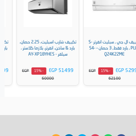
تكييف شارب اسبليت، 2.25 حصان،
تكييف كاريير فري ستاند، 5 حصان
بارد & ساخن، انفرتر، بلازما كلاستر ،
بارد و ساخن - 53QFJT36N-708
سيلفر - AY-XP18YHES
EGP 130999
EGP 51499
EGP
EGP
- 15%
- 15%
153999
60000
أضف إلى السلة
أضف إلى السلة