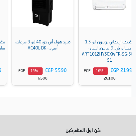
مبرد هواء أي دو، 40 لتر، 3 سرعات،
تكييف شارب اسبليت 3 حصان بارد -
أسود – AC40L-BK
ساخن تبريد سريع أبيض AY-A24ZSE
EGP 43999
EGP 5590
EGP
EGP
- 15%
- 15%
51500
6500
أضف إلى السلة
أضف إلى السلة
كن اول المشتركين