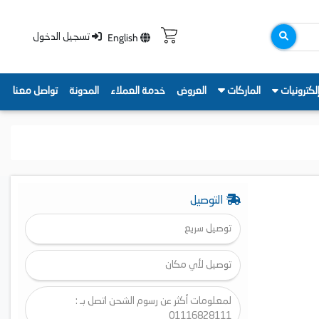
English
تسجيل الدخول
لكترونيات
الماركات
العروض
خدمة العملاء
المدونة
تواصل معنا
التوصيل
توصيل سريع
توصيل لأي مكان
لمعلومات أكثر عن رسوم الشحن اتصل بـ :
01116828111