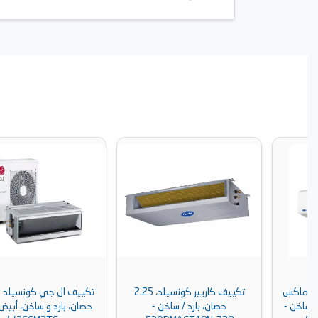
تكييف كاريير كونسيلد، 2.25
تكييف ال جي كونسيلد انفرتر، 5
حصان، بارد / ساخن -
حصان، بارد و ساخن، أبيض - AB-