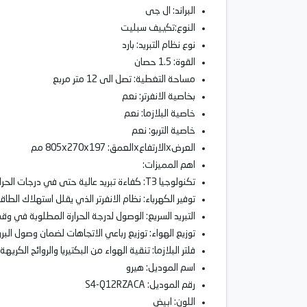
البراند: ال جى
النوع:تكييف سبليت
نوع نظام التبريد: بارد
القوة: 1.5 حصان
مساحة التغطية: تصل الى 12 متر مربع
بخاصية الانفرتر: نعم
خاصية البلازما: نعم
خاصية التربو: نعم
العرضxالارتفاعxالعمق: 805x270x197 مم
اهم المميزات:
تكنولوجيا T3: كفاءة تبريد عالية حتى في درجات الحرارة الخارجية الشديدة.
توفير الكهرباء: نظام الانفرتر الذي يقلل استهلاك الطا
التبريد السريع: الوصول لدرجة الحرارة المطلوبة في و
توزيع الهواء: توزيع رباعي الاتجاهات لضمان وصول البر
فلتر البلازما: تنقية الهواء من البكتيريا والروائح الكريهة
اسم الموديل: هيرو
رقم الموديل: S4-Q12RZACA
اللون: ابيض