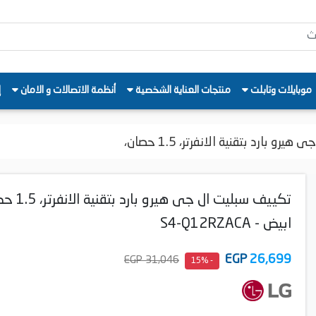
موبايلات وتابلت
منتجات العناية الشخصية
أنظمة الاتصالات و الامان
إ
و بارد بتقنية الانفرتر، 1.5 حصان،
تكييف سبليت ال جى هيرو 
ابيض - S4-Q12RZACA
EGP
26,699
31,046 EGP
- 15%