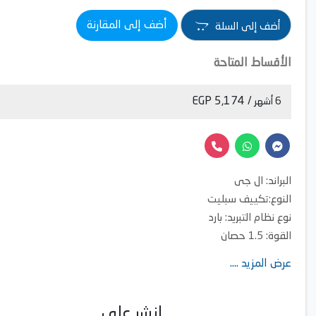
أضف إلى المقارنة
أضف إلى السلة
الأقساط المتاحة
/ 5,174 EGP
6 أشهر
البراند: ال جى
النوع:تكييف سبليت
نوع نظام التبريد: بارد
القوة: 1.5 حصان
مساحة التغطية: تصل الى 12 متر مربع
عرض المزيد ....
بخاصية الانفرتر: نعم
خاصية البلازما: نعم
خاصية التربو: نعم
انشر على