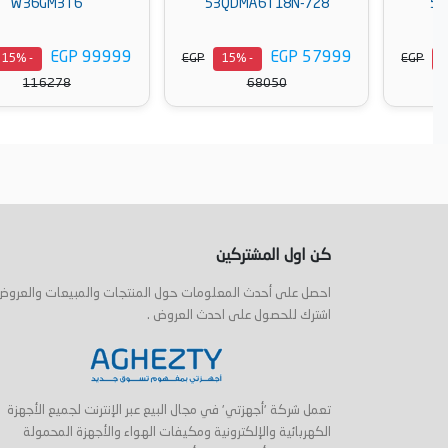
W36GM3T6
53QDMA6T18N-728
EGP 99999
EGP 57999
EGP
EGP
- 15%
- 15%
116278
68050
أضف إلى السلة
أضف إلى السلة
كن اول المشتركين
احصل على أحدث المعلومات حول المنتجات والمبيعات والعروض
اشترك للحصول على احدث العروض .
تعمل شركة 'أجهزتي' في مجال البيع عبر الإنترنت لجميع الأجهزة
الكهربائية والإلكترونية ومكيفات الهواء والأجهزة المحمولة