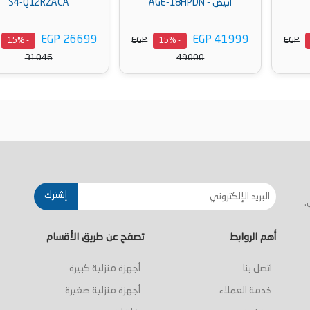
ابيض - AGE-18HPDN
S4-Q12RZACA
EGP 26699
EGP 41999
EGP
EGP
- 15%
- 15%
31046
49000
أضف إلى السلة
أضف إلى السلة
إشترك
.
أهم الروابط
تصفح عن طريق الأقسام
اتصل بنا
أجهزة منزلية كبيرة
خدمة العملاء
أجهزة منزلية صغيرة