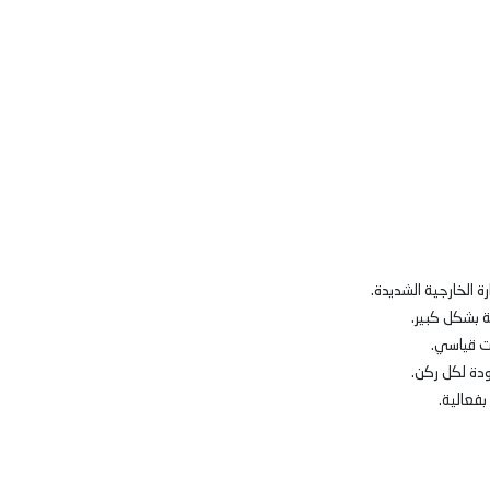
قة بشكل كبير.
قت قياسي.
ودة لكل ركن.
 بفعالية.