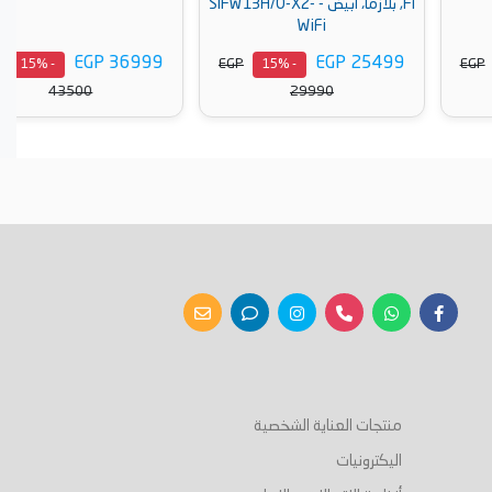
Fi, بلازما، أبيض - SIFW13H/O-X2-
WiFi
EGP 36999
EGP 25499
EGP
EGP
- 15%
- 15%
43500
29990
أضف إلى السلة
أضف إلى السلة
منتجات العناية الشخصية
اليكترونيات