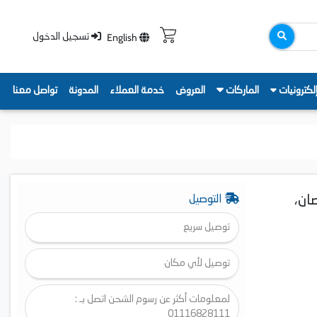
English
تسجيل الدخول
لكترونيات
الماركات
العروض
خدمة العملاء
المدونة
تواصل معنا
بارد بتقنية الانفرتر، 1.5 حصان،
التوصيل
توصيل سريع
توصيل لأي مكان
لمعلومات أكثر عن رسوم الشحن اتصل بـ :
01116828111