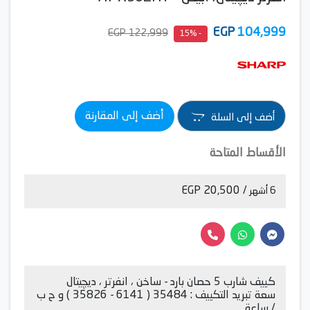
EGP
104,999
122,999 EGP
- 15%
أضف إلى المقارنة
أضف إلى السلة
الأقساط المتاحة
/ 20,500 EGP
6 أشهر
كييف شارب 5 حصان بارد - ساخن ، انفرتر ، ديچيتال
سعة تبريد التكييف : 35484 ( 6141 - 35826 ) و ح ب
/ ساعة