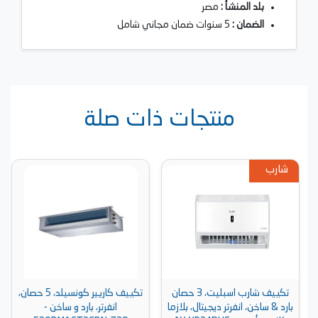
بلد المنشأ :
مصر
الضمان :
5 سنوات ضمان مجاني شامل
منتجات ذات صلة
شارب
تكييف شارب اسبليت، 3 حصان
تكييف كاريير كونسيلد، 5 حصان،
بارد & ساخن، انفرتر ديجيتال، بلازما
انفرتر، بارد و ساخن -