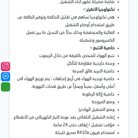
شاشة مضيئة تظهر أثناء التشغيل
تكنولوجيا الانفرتر :-
هى تكنولوجيا تساهم في تقليل التكلفة وتوفير الطاقة عن
طريق استخدام أوضاع التشغيل
العالية والمنخفضة وذلك بدلاً من التبديل ما بين فصل
الكمبروسور وتشغيله
خاصية التتبع :-
ﺗﺘﺒﻊ اﻟﻬﻮاء ﻟﻠﺸﺨﺺ باﻟﻐﺮﻓﺔ ﻣﻦ ﺧﻼل اﻟﺮﻳﻤﻮت
وحدة خارجية مقاومة للتآكل
خاصية التبريد فائق السرعة
خاصية توجيه الهواء فى أربع إتجاهات : يتم توزيع الهواء الى
أعلى وأسفل، يميناً ويساراً عن طريق فتحات التهوية.
خاصية إزالة الرطوبة
وضع المروحة
وضع التشغيل الهادئ
إعادة التشغيل التلقائي بعد عودة التيار الكهربائي من الانقطاع
مؤقت تشغيل / إيقاف حتى 24 ساعة
استخدام فريون R410a صديق للبيئة