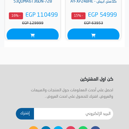
كلاستر، أبيض - AY-XP24BHE
53QDMA6T36DN-728
EGP 110499
EGP 54999
- 16%
- 15%
EGP 129999
EGP 63953
كن اول المشتركين
احصل على أحدث المعلومات حول المنتجات والمبيعات
والعروض. اشترك للحصول على احدث العروض .
إشترك