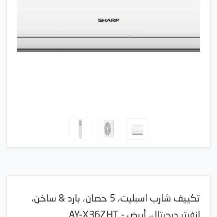
تكييف شارب اسبليت، 5 حصان، بارد & ساخن،
انفرتر ديچيتال، أبيض - AY-X36ZHT