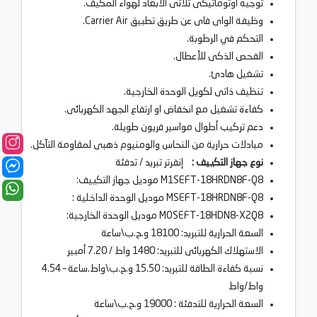
توجيه اوتوماتيكى ثلاثى الابعاد لهواء المكيف.
وظيفة الواى فاى عن طريق تطبيق Carrier Air.
التحكم في الرطوبة.
الفحص الذكى للأعطال.
تشغيل هادئ.
تنظيف ذاتى لكويل الوحدة الخارجية.
كفاءة تشغيل مع انخفاض او ارتفاع الجهد الكهربائى.
دعم تركيب أطوال مواسير فريون طويلة.
مبادلات حرارية من النحاس والومنيوم ذهبى لمقاومة التآكل.
نوع جهاز التكييف :
إنفرتر تبريد / تدفئة
M1SEFT-18HRDN8F-Q8 موديل جهاز التكييف:
MSEFT-18HRDN8F-Q8 موديل الوحدة الداخلية :
MOSEFT-18HDN8-X2Q8 موديل الوحدة الخارجية:
السعة الحرارية للتبريد: 18100 و.ح.ب\ساعة
الاستهلاك الكهربائى للتبريد: 1480 واط / 7.20 أمبير
نسبة كفاءة الطاقة للتبريد: 15.50 و.ح.ب\واط.ساعة – 4.54
واط/واط
السعة الحرارية للتدفئة : 19000 و.ح.ب\ساعة