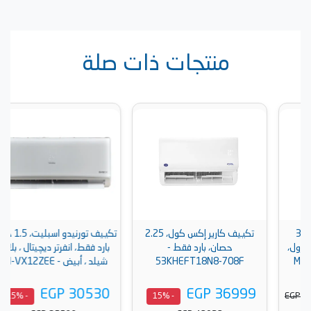
منتجات ذات صلة
تكييف كارير إكس كول، 2.25
تكييف تورنيدو اسبليت، 1.5 حصان
حصان، بارد فقط -
بارد فقط، انفرتر ديچيتال ، بلازما
53KHEFT18N8-708F
شيلد ، أبيض - TH-VX12ZEE
EGP 30530
EGP 36999
- 15%
- 15%