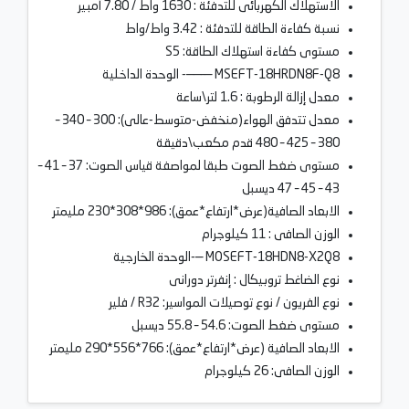
الاستهلاك الكهربائى للتدفئة : 1630 واط / 7.80 أمبير
نسبة كفاءة الطاقة للتدفئة : 3.42 واط/واط
مستوى كفاءة استهلاك الطاقة: S5
MSEFT-18HRDN8F-Q8 —–——- الوحدة الداخلية
معدل إزالة الرطوبة : 1.6 لتر\ساعة
معدل تتدفق الهواء(منخفض-متوسط-عالى): 300 – 340 –
380 – 425 – 480 قدم مكعب\دقيقة
مستوى ضغط الصوت طبقا لمواصفة قياس الصوت: 37 – 41 –
43 – 45 – 47 ديسبل
الابعاد الصافية(عرض*ارتفاع*عمق): 986*308*230 مليمتر
الوزن الصافى : 11 كيلوجرام
MOSEFT-18HDN8-X2Q8 —-الوحدة الخارجية
نوع الضاغط تروبيكال : إنفرتر دورانى
نوع الفريون / نوع توصيلات المواسير: R32 / فلير
مستوى ضغط الصوت: 54.6 – 55.8 ديسبل
الابعاد الصافية (عرض*ارتفاع*عمق): 766*556*290 مليمتر
الوزن الصافى: 26 كيلوجرام