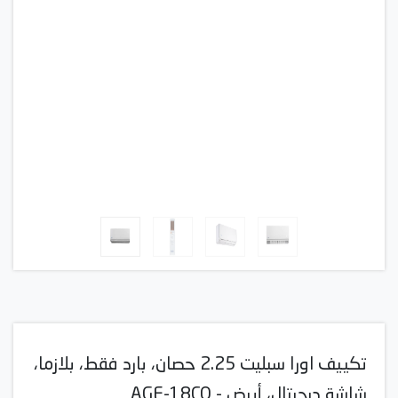
تكييف اورا سبليت 2.25 حصان، بارد فقط، بلازما،
شاشة ديجيتال، أبيض - AGE-18CO