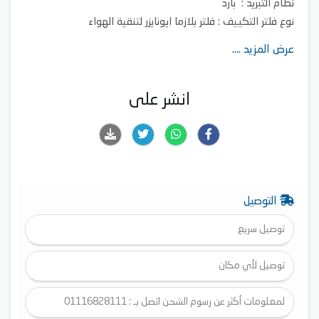
نظام التبريد : بارد
نوع فلتر التكييف : فلتر بلازما ايونايزر لتنقية الهواء
خاصية التنظيف الذاتي
عرض المزيد ....
الوضع الصامت الفائق
وضع Turbo
انشر على
التوصيل
توصيل سريع
توصيل لأي مكان
لمعلومات أكثر عن رسوم الشحن اتصل بـ : 01116828111