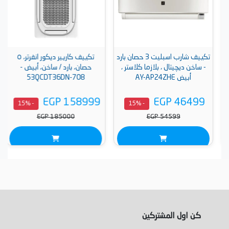
تكييف شارب اسبليت 3 حصان بارد
تكييف كاريير ديكور انفرتر، ٥
- ساخن ديچيتال ، بلازما كلاستر ،
حصان، بارد / ساخن، أبيض -
أبيض AY-AP24ZHE
53QCDT36DN-708
EGP 158999
EGP 46499
- 15%
- 15%
EGP 185000
EGP 54599
كن اول المشتركين