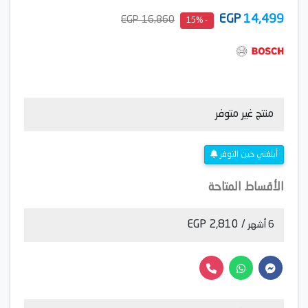
EGP
14,499
16,860 EGP
- 15%
منتج غير متوفر
أبلغني حين التوفر
الأقساط المتاحة
/ 2,810 EGP
6 أشهر