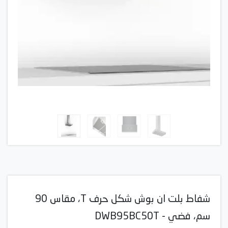
شفاط بلت ان بوش شكل حرف T، مقاس 90
سم، فضي - DWB95BC50T