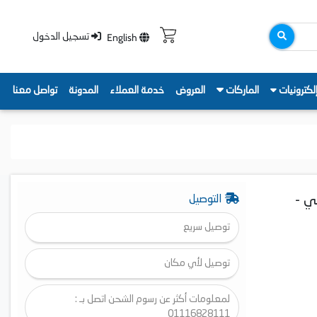
English
تسجيل الدخول
لكترونيات
الماركات
العروض
خدمة العملاء
المدونة
تواصل معنا
 60 سم، فضي -
التوصيل
توصيل سريع
توصيل لأي مكان
لمعلومات أكثر عن رسوم الشحن اتصل بـ :
01116828111