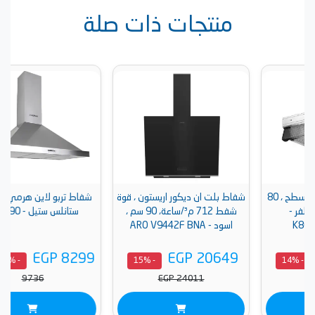
منتجات ذات صلة
بو اير مسطح ، 80
شفاط بلت ان ديكور اريستون ، قوة
شفاط تربو لاين هرمي، 90 سم،
شفط 712 م³/ساعة، 90 سم ،
ستانلس ستيل - BCH-90
اسود - ARO V9442F BNA
EGP 8299
EGP 20649
EGP
- 15%
- 15%
9736
EGP 24011