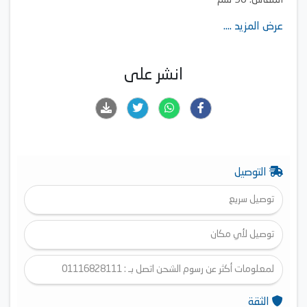
المقاس: 90 سم
معدل تدفق الهواء بالمتر مكعب/ساعة: 450
عرض المزيد ....
انشر على
التوصيل
توصيل سريع
توصيل لأي مكان
لمعلومات أكثر عن رسوم الشحن اتصل بـ : 01116828111
الثقة