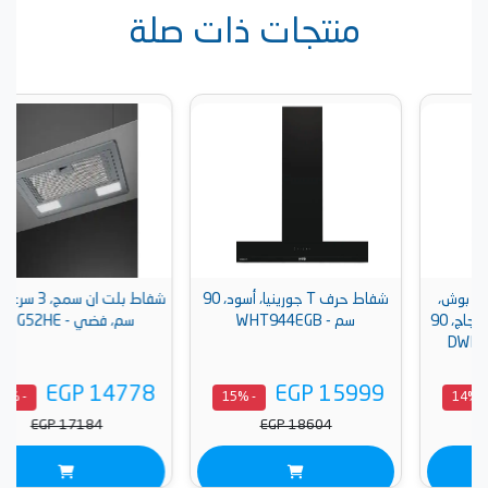
منتجات ذات صلة
شفاط حرف T جورينيا، أسود، 90
شفاط بلت ان سمج، 3 سرعات ، 54
اج، 90
سم - WHT944EGB
سم، فضي - KSG52HE
EGP 14778
EGP 15999
- 15%
- 15%
EGP 17184
EGP 18604