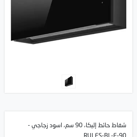
شفاط حائط إليكا، 90 سم، اسود زجاجي -
RULES-BL-F-90