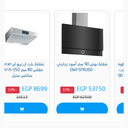
شفاط بوش 90 سم، أسود زجاجي
شفاط بلت ان تربو اير Moran،
- DWF97RU60
مقاس 80 سم، 350 m³/h -
كنترول ،90 سم، زجاج رمادي – 90-
ستانلس ستيل
EGP 8699
EGP 53750
EGP
- 14%
- 15%
10115
EGP 62500