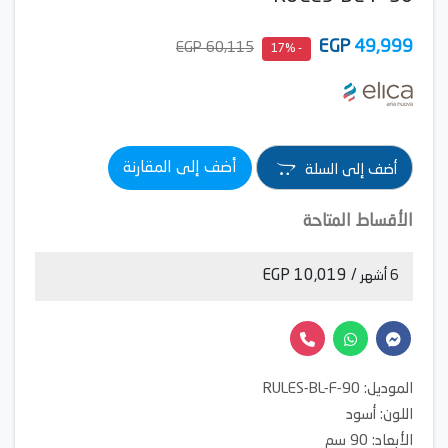
EGP
49,999
60,115 EGP
- 17%
أضف إلى المقارنة
أضف إلى السلة
الأقساط المتاحة
/ 10,019 EGP
6 أشهر
الموديل: RULES-BL-F-90
اللون: أسود
الأبعاد: 90 سم