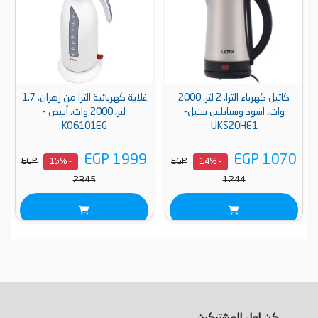
كاتيل كهرباء الترا، 2 لتر، 2000
غلاية كهربائية الترا من زهران، 1.7
وات، اسود وستانلس ستيل-
لتر، 2000 وات، أبيض -
KO6101EG
UKS20HE1
EGP 1999
EGP 1070
EGP
EGP
- 15%
- 14%
2345
1244