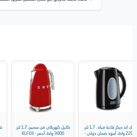
ر،
كاتيل كهربائى من سميج، 1.7 لتر،
غلاية مياه كينوود، 1.7 لتر, 2200
3000 واط، أحمر - KLF03
وات، ميتاليك ضمان دولى -