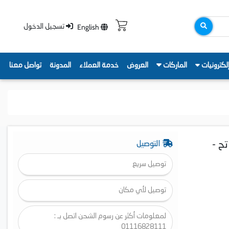
English
تسجيل الدخول
لكترونيات
الماركات
العروض
خدمة العملاء
المدونة
تواصل معنا
، أزرق فاتح -
التوصيل
توصيل سريع
توصيل لأي مكان
لمعلومات أكثر عن رسوم الشحن اتصل بـ :
01116828111