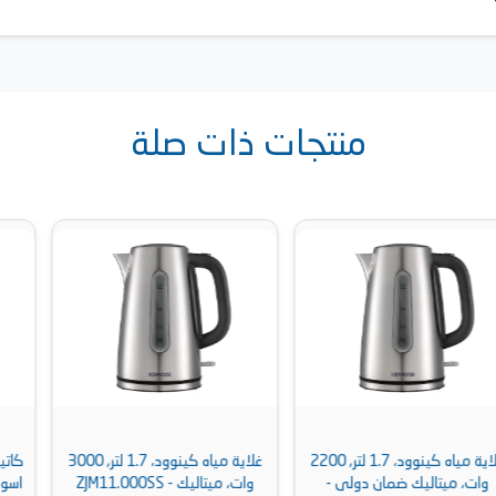
منتجات ذات صلة
غلاية مياه كينوود، 1.7 لتر, 3000
كاتيل كهرباء الترا، 2 لتر، 2000 وات،
وات، ميتاليك - ZJM11.000SS
اسود وستانلس ستيل- UKS20HE1