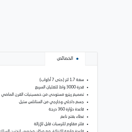
الخصائص
سعة 1.7 لتر (حتى 7 أكواب)
قدرة 3000 واط للغليان السريع
تصميم ريترو مستوحى من خمسينيات القرن الماضي
جسم داخلي وخارجي من الستانلس ستيل
قاعدة دوّارة 360 درجة
غطاء بفتح ناعم
فلتر مقاوم للترسبات قابل للإزالة
قاعدة مانعة للانزلاق مع مكان مخصص لتخزين السلك