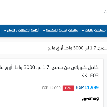
موبايلات وتابلت
منتجات العناية الشخصية
أنظمة الاتصالات و الامان
إ
ط، أزرق فاتح
كاتيل كهربائى من سميج، 1.7 لتر، 3000 واط
KKLF03
EGP
11,999
14,000 EGP
- 15%