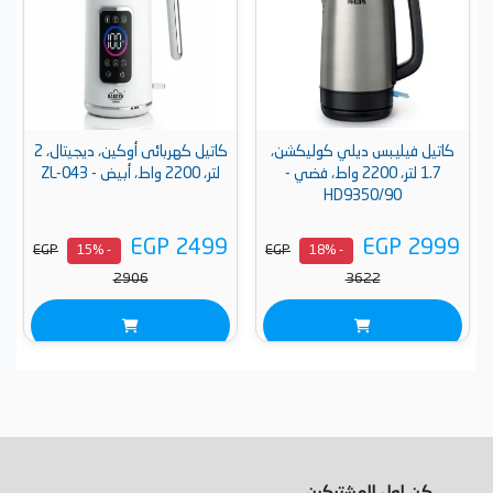
كاتيل فيليبس ديلي كوليكشن،
كاتيل كهربائى أوكين، ديجيتال، 2
1.7 لتر، 2200 واط، فضي -
لتر، 2200 واط، أبيض - ZL-043
HD9350/90
EGP 2499
EGP 2999
EGP
EGP
- 15%
- 18%
2906
3622