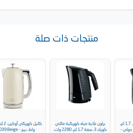
منتجات ذات صلة
براون غلاية مياه كهربائية مالتي
كاتيل كهربائى أوكين، 2 لتر، 2200
كويك 3، سعة 1.7 لتر، 2280 وات،
واط، بيج - zl-039 Beige