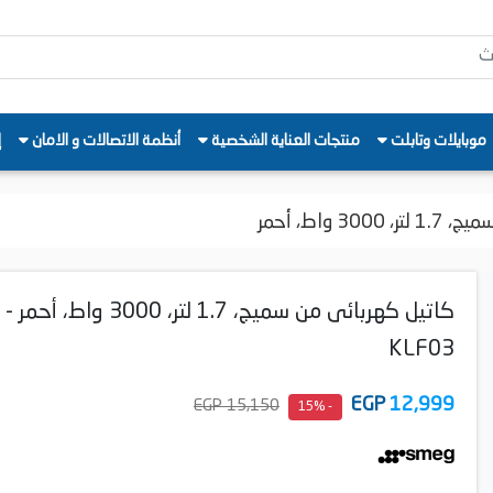
موبايلات وتابلت
منتجات العناية الشخصية
أنظمة الاتصالات و الامان
إ
3 واط، أحمر
كاتيل كهربائى من سميج، 1.7 لتر، 3000 واط، أحمر -
KLF03
EGP
12,999
15,150 EGP
- 15%