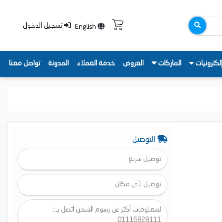
English
تسجيل الدخول
لكترونيات
الماركات
العروض
خدمة العملاء
المدونة
تواصل معنا
التوصيل
توصيل سريع
توصيل لأي مكان
لمعلومات أكثر عن رسوم الشحن اتصل بـ :
01116828111