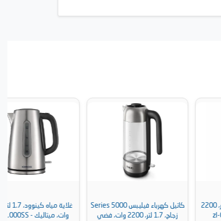
كاتيل كهرباء فيليبس Series 5000
غلاية مياه كينوود، 1.7 لتر, 3000
زجاج، 1.7 لتر، 2200 وات، فضي
وات، ميتاليك - ZJM11.000SS