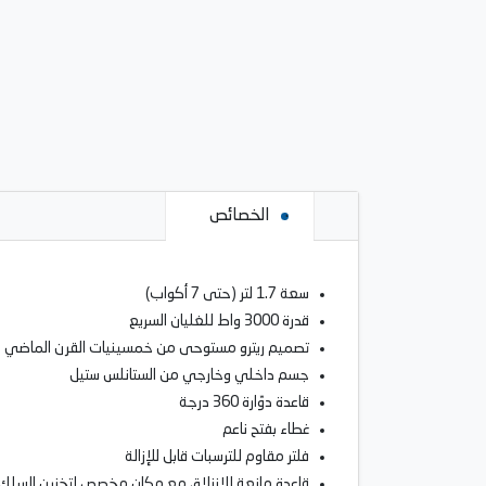
الخصائص
سعة 1.7 لتر (حتى 7 أكواب)
قدرة 3000 واط للغليان السريع
تصميم ريترو مستوحى من خمسينيات القرن الماضي
جسم داخلي وخارجي من الستانلس ستيل
قاعدة دوّارة 360 درجة
غطاء بفتح ناعم
فلتر مقاوم للترسبات قابل للإزالة
قاعدة مانعة للانزلاق مع مكان مخصص لتخزين السلك