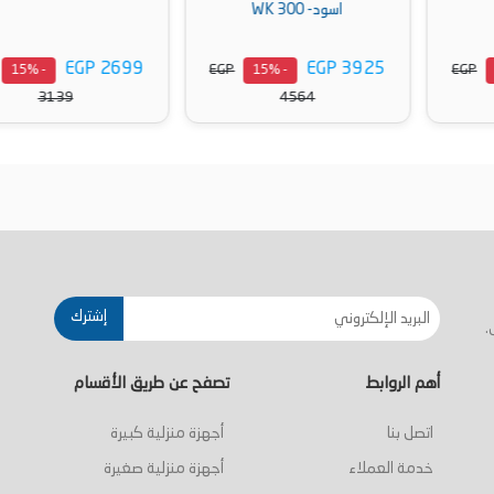
اسود- WK 300
EGP 2699
EGP 3925
EGP
EGP
- 15%
- 15%
3139
4564
أضف إلى السلة
أضف إلى السلة
إشترك
.
أهم الروابط
تصفح عن طريق الأقسام
اتصل بنا
أجهزة منزلية كبيرة
خدمة العملاء
أجهزة منزلية صغيرة