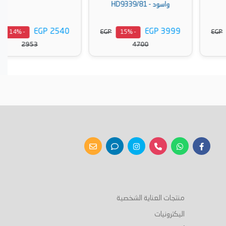
واسود - HD9339/81
EGP 2540
EGP 3999
EGP
EGP
- 14%
- 15%
2953
4700
أضف إلى السلة
أضف إلى السلة
منتجات العناية الشخصية
اليكترونيات