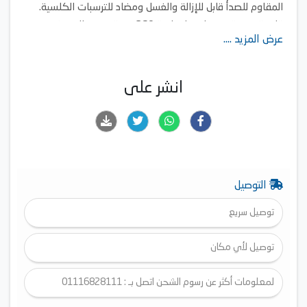
المقاوم للصدأ قابل للإزالة والغسل ومضاد للترسبات الكلسية.
قاعدة مزودة بموصل دوار بزاوية 360 درجة يسمح لك بوضع
عرض المزيد ....
الغلاية عليها في أي وضع.
إيقاف تشغيل تلقائي للغلاية عند وصولها إلى 100 درجة مئوية.
انشر على
التوصيل
توصيل سريع
توصيل لأي مكان
لمعلومات أكثر عن رسوم الشحن اتصل بـ : 01116828111