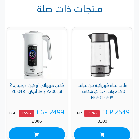
منتجات ذات صلة
غلاية مياه كهربائية من ميانتا،
كاتيل كهربائى أوكين، ديجيتال، 2
2150 وات، 1.7 لتر، شفاف -
لتر، 2200 واط، أبيض - ZL-043
EK201520A
EGP 2499
EGP 2649
EGP
EGP
- 15%
- 15%
2906
3100