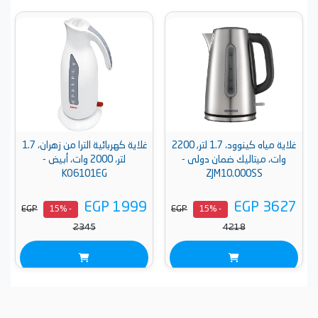
غلاية مياه كينوود، 1.7 لتر, 2200
غلاية كهربائية الترا من زهران، 1.7
وات، ميتاليك ضمان دولى -
لتر، 2000 وات، أبيض -
KO6101EG
ZJM10.000SS
EGP 1999
EGP 3627
EGP
EGP
- 15%
- 15%
2345
4218