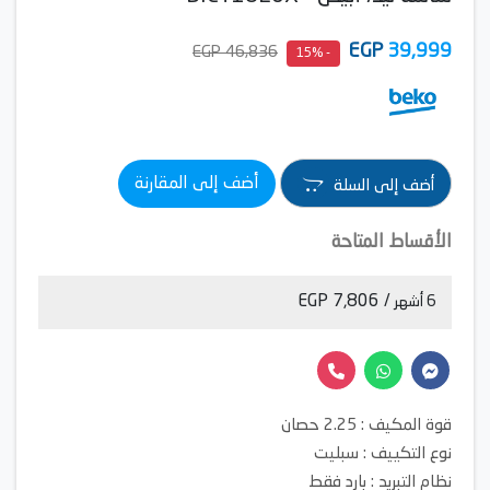
EGP
39,999
46,836 EGP
- 15%
أضف إلى المقارنة
أضف إلى السلة
الأقساط المتاحة
/ 7,806 EGP
6 أشهر
قوة المكيف : 2.25 حصان
نوع التكييف : سبليت
نظام التبريد : بارد فقط