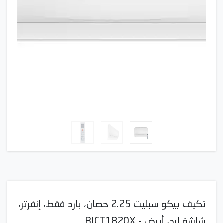
تكيف بيكو سبليت 2.25 حصان، بارد فقط، إنفرتر،
شاشة ليد، أبيض - BICT1820X